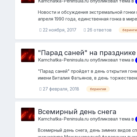
Kamchatka-Peninsula.ru опубликовал тема в
Новости и обсуждения экстремальной гонки 
апреля 1990 года, единственная гонка в ми
нар...
22 ноября, 2017
26 ответов
беринги
"Парад саней" на празднике
Kamchatka-Peninsula.ru опубликовал тема в
"Парад саней" пройдет в день открытия гон
имени Виталия Фатьянов, в день торжествен
праз...
27 февраля, 2018
берингия
Всемирный день снега
Kamchatka-Peninsula.ru опубликовал тема в
Всемирный день снега, день зимних видов сп
инициативе Международной федерации лыжно