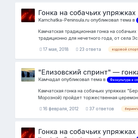
Гонка на собачьих упряжках
Kamchatka-Peninsula.ru опубликовал тема в
Камчатская традиционная гонка на собачьих 
традиционно для нечетного года, от села Эс
17 мая, 2018
23 ответа
ездовой спор
"Елизовский спринт" — гонка
Камчадал опубликовал тема в
Физкультура и сп
Камчатская гонка на собачьих упряжках "Бер
Морозной) пройдет торжественная церемония
сприн...
16 февраля, 2012
37 ответов
беринг
Гонка на собачьих упряжках