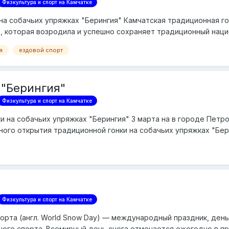
Физкультура и спорт на Камчатке
на собачьих упряжках "Берингия" Камчатская традиционная го
ре, которая возродила и успешно сохраняет традиционный нац
я
ездовой спорт
 "Берингия"
Физкультура и спорт на Камчатке
ки на собачьих упряжках "Берингия" 3 марта на в городе Пет
ного открытия традиционной гонки на собачьих упряжках "Бер
Физкультура и спорт на Камчатке
орта (англ. World Snow Day) — международный праздник, день
го спорта. Всемирный день снега отмечается ежегодно в пр