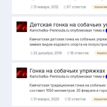
13 января, 2012
67 ответов
берингия
Детская гонка на собачьих 
Kamchatka-Peninsula.ru опубликовал тема в
Камчатская детская гонка на собачьих упря
зимних видов ездового спорта на полуостров
комплекс...
22 декабря, 2016
18 ответов
беринг
Гонка на собачьих упряжках
Kamchatka-Peninsula.ru опубликовал тема в
Камчатская традиционная гонка на собачьих
составит 1050 километров. 20 февраля в го
собачьи...
31 января, 2020
12 ответов
берингия