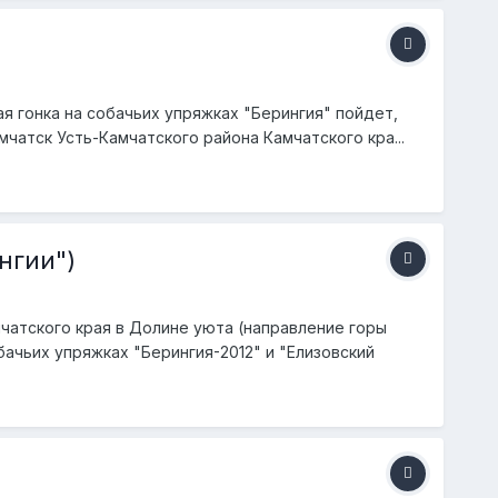
я гонка на собачьих упряжках "Берингия" пойдет,
чатск Усть-Камчатского района Камчатского кра...
нгии")
мчатского края в Долине уюта (направление горы
чьих упряжках "Берингия-2012" и "Елизовский