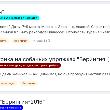
я"
ых, путешествия по Камчатке
нгия" Даты: 7–9 марта. Место: с. Эссо — с. Анавгай. Спешите 
сенной в "Книгу рекордов Гиннесса". Стоимость тура на 1 чело
(и ещё 1 )
нтур
берингия
гонка на собачьих упряжках "Берингия"]
тские конкурсы, загадки, викторины, ребусы
 дамы женихов — аж целый воз, но она проводит кастинг раз в
ая загадка
берингия
 "Берингия-2016"
орт на Камчатке