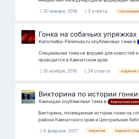
20 января, 2018
3 ответа
горнолыжн
Гонка на собачьих упряжках
Kamchatka-Peninsula.ru опубликовал тема в
Специальная тема на форуме для новостей и
проводится в Камчатском крае.
10 ноября, 2016
34 ответа
ездовой 
Викторина по истории гонки
Камчадал опубликовал тема в
Камчатские конку
Викторина, посвященная истории гонки на с
района Камчатского края и Центральная биб
праздник...
6 февраля, 2017
берингия
ездовой спо