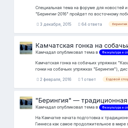
Специальная тема на форуме для новостей и
"Берингии-2016" пройдет по восточному поб
Тиличики Олют...
3 декабря, 2015
64 ответа
берингия
Камчатская гонка на собачь
Камчадал опубликовал тема в
Физкультура и сп
Камчатская гонка на собачьих упряжках "Каз
гонки на собачьих упряжках "Берингия"), дис
2 февраля, 2016
1 ответ
Ездовой спо
"Берингия" — традиционная 
Камчадал опубликовал тема в
Физкультура и сп
На Камчатке начата подготовка к традиционн
Гиннеса как самое продолжительное в мире 