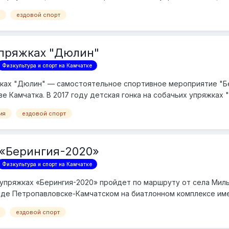
ездовой спорт
упряжках "Дюлин"
Физкультура и спорт на Камчатке
жках "Дюлин" — самостоятельное спортивное мероприятие "Б
е Камчатка. В 2017 году детская гонка на собачьих упряжках
ия
ездовой спорт
 «Берингия-2020»
Физкультура и спорт на Камчатке
 упряжках «Берингия-2020» пройдет по маршруту от села Мил
роде Петропавловске-Камчатском на биатлонном комплексе име
ездовой спорт