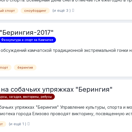
(и ещё 3 )
ый спорт
сноубординг
 "Берингия-2017"
Физкультура и спорт на Камчатке
 обсуждений камчатской традиционной экстремальной гонки на
спорт
берингия
 на собачьих упряжках "Берингия"
рсы, загадки, викторины, ребусы
обачьих упряжках "Берингия" Управление культуры, спорта и 
лиотека города Елизово проводят викторину, посвященную и
(и ещё 1 )
рт