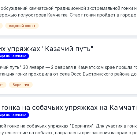
 обсуждений камчатской традиционной экстремальной гонки н
ережью полуострова Камчатка. Старт гонки пройдет в городе
ездовой спорт
их упряжках "Казачий путь"
орт на Камчатке
ачий путь" 30 января — 2 февраля в Камчатском крае прошла г
танция гонки проходила от села Эссо Быстринского района до с
рт
Берингия
гонка на собачьих упряжках на Камчат
орт на Камчатке
ой гонке на собачьих упряжках "Берингия". Для участия в гон
путешествие на собаках, направлены приглашения каюрам в ре