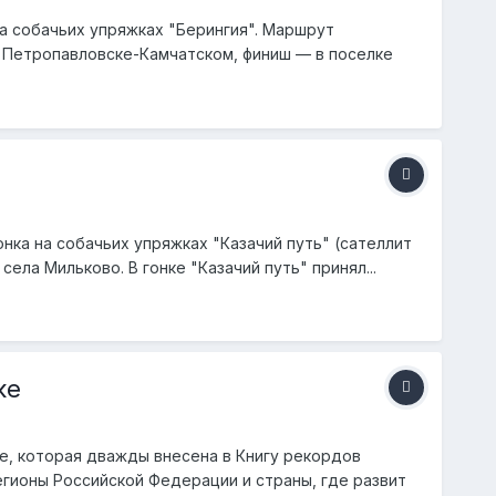
а собачьих упряжках "Берингия". Маршрут
 Петропавловске-Камчатском, финиш — в поселке
онка на собачьих упряжках "Казачий путь" (сателлит
ела Мильково. В гонке "Казачий путь" принял...
ке
ке, которая дважды внесена в Книгу рекордов
гионы Российской Федерации и страны, где развит