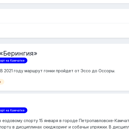
 «Берингия»
орт на Камчатке
 В 2021 году маршрут гонки пройдет от Эссо до Оссоры.
я
орт на Камчатке
о ездовому спорту 15 января в городе Петропавловске-Камча
порту в дисциплинах скиджоринг и собачьи упряжки. В дисцип