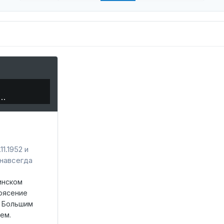
е…
1.1952 и
навсегда
инском
рясение
е Большим
ем.