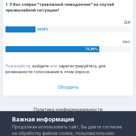
1. У Вас собран "тревожный чемоданчик" на случай
чрезвычайной ситуации?
Да!
Нет.
Пожалуйста,
войдите
или
зарегистрируйтесь
для
возможности голосования в этом опросе.
Обсудить
Политика конфиденциальности
Камчатский региональный форум "Я люблю Камчатку –
Важная информация
www.IloveKamchatka.ru"
Продолжая использовать сайт, Вы даете согласие
Powered by Invision Community
на обработку файлов cookie, пользовательских