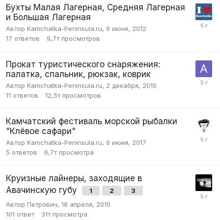
Бухты Малая Лагерная, Средняя Лагерная
и Большая Лагерная
Автор Kamchatka-Peninsula.ru,
9 июня, 2012
17
ответов
9,7т
просмотров
Прокат туристического снаряжения:
палатка, спальник, рюкзак, коврик
Автор Kamchatka-Peninsula.ru,
2 декабря, 2015
11
ответов
12,5т
просмотров
Камчатский фестиваль морской рыбалки
"Клёвое сафари"
Автор Kamchatka-Peninsula.ru,
6 июня, 2017
5
ответов
6,7т
просмотра
Круизные лайнеры, заходящие в
Авачинскую губу
1
2
3
Автор Петрович,
18 апреля, 2010
101
ответ
31т
просмотра