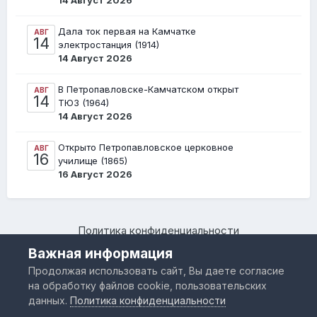
14 Август 2026
Дала ток первая на Камчатке
АВГ
14
электростанция (1914)
14 Август 2026
В Петропавловске-Камчатском открыт
АВГ
14
ТЮЗ (1964)
14 Август 2026
Открыто Петропавловское церковное
АВГ
16
училище (1865)
16 Август 2026
Политика конфиденциальности
Камчатский региональный форум "Я люблю Камчатку –
Важная информация
www.IloveKamchatka.ru"
Продолжая использовать сайт, Вы даете согласие
Powered by Invision Community
на обработку файлов cookie, пользовательских
данных.
Политика конфиденциальности