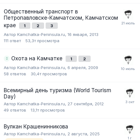
Общественный транспорт в
Петропавловске-Камчатском, Камчатском
крае
1
2
3
Автор Kamchatka-Peninsula.ru,
16 января, 2013
111
ответ
53,3т
просмотра
Охота на Камчатке
1
2
Автор Kamchatka-Peninsula.ru,
6 апреля, 2009
58
ответов
30,4т
просмотров
Всемирный день туризма (World Tourism
Day)
Автор Kamchatka-Peninsula.ru,
27 сентября, 2012
49
ответов
13,1т
просмотров
Вулкан Крашенинникова
Автор Kamchatka-Peninsula.ru,
2 августа, 2025