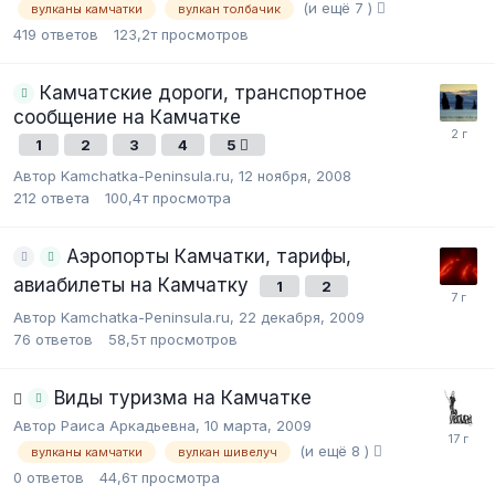
(и ещё 7 )
вулканы камчатки
вулкан толбачик
419
ответов
123,2т
просмотров
Камчатские дороги, транспортное
сообщение на Камчатке
1
2
3
4
5
Автор Kamchatka-Peninsula.ru,
12 ноября, 2008
212
ответа
100,4т
просмотра
Аэропорты Камчатки, тарифы,
авиабилеты на Камчатку
1
2
Автор Kamchatka-Peninsula.ru,
22 декабря, 2009
76
ответов
58,5т
просмотров
Виды туризма на Камчатке
Автор Раиса Аркадьевна,
10 марта, 2009
(и ещё 8 )
вулканы камчатки
вулкан шивелуч
0
ответов
44,6т
просмотра