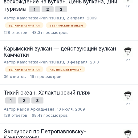
восхождение на вулкан. День вулкана, Дни
туризма
1
2
3
Автор Kamchatka-Peninsula.ru,
2 апреля, 2009
вулканы камчатки
авачинский вулкан
128
ответов
48,3т
просмотров
Карымский вулкан — действующий вулкан
Камчатки
Автор Kamchatka-Peninsula.ru,
3 февраля, 2010
вулканы камчатки
карымский вулкан
36
ответов
16т
просмотров
Тихий океан, Халактырский пляж
1
2
3
Автор Раиса Аркадьевна,
10 июля, 2009
129
ответов
69,4т
просмотров
Экскурсия по Петропавловску-
Камчатскому