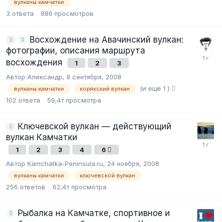
вулканы камчатки
3
ответа
886
просмотров
Восхождение на Авачинский вулкан:
фотографии, описания маршрута
восхождения
1
2
3
Автор Александр,
8 сентября, 2008
(и ещё 1 )
вулканы камчатки
корякский вулкан
102
ответа
59,4т
просмотра
Ключевской вулкан — действующий
вулкан Камчатки
1
2
3
4
6
Автор Kamchatka-Peninsula.ru,
24 ноября, 2008
вулканы камчатки
ключевской вулкан
256
ответов
62,4т
просмотра
Рыбалка на Камчатке, спортивное и