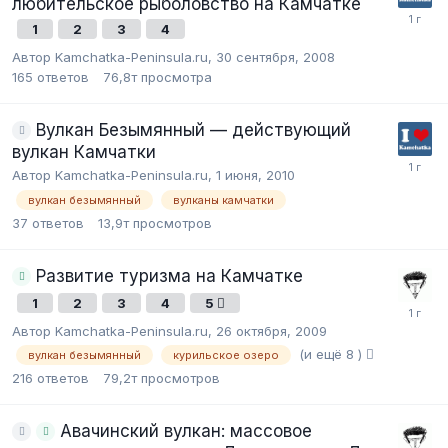
любительское рыболовство на Камчатке
1
2
3
4
Автор Kamchatka-Peninsula.ru,
30 сентября, 2008
165
ответов
76,8т
просмотра
Вулкан Безымянный — действующий
вулкан Камчатки
Автор Kamchatka-Peninsula.ru,
1 июня, 2010
вулкан безымянный
вулканы камчатки
37
ответов
13,9т
просмотров
Развитие туризма на Камчатке
1
2
3
4
5
Автор Kamchatka-Peninsula.ru,
26 октября, 2009
(и ещё 8 )
вулкан безымянный
курильское озеро
216
ответов
79,2т
просмотров
Авачинский вулкан: массовое