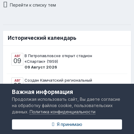
Перейти к списку тем
Исторический календарь
В Петропавловске открыт стадион
АВГ
09
«Спартак» (1959)
09 Август 2026
Создан Камчатский региональный
АВГ
09
противолавинный центр (1982)
Важная информация
09 Август 2026
Продолжая использовать сайт, Вы даете согласие
Создан Быстринский ламутский туземный
на обработку файлов cookie, пользовательских
АВГ
12
район (1926)
данных.
Политика конфиденциальности
12 Август 2026
Я принимаю
Родился Прокопий Трифонович
АВГ