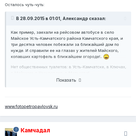
Осталось чуть-чуть:
В 28.09.2015 в 01:01, Александр сказал:
Как пример, заехали на рейсовом автобусе в село
Майское Усть-Камчатского района Камчатского края, и
три десятка человек побежали за ближайший дом по
нужде. И справили ее на глазах у жителей Майского,
копавших картофель в ближайшем огороде!..
Нет общественных туалетов: в Усть-Камчатске, в Ключах,
в Майском, в Козыревске, в Мильково!
Показать
www.fotopetropavlovsk.ru
Камчадал