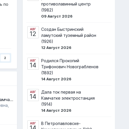
ь по
противолавинный центр
(1982)
09 Август 2026
Создан Быстринский
АВГ
12
ламутский туземный район
(1926)
12 Август 2026
2
Родился Прокопий
АВГ
14
Трифонович Новограбленов
(1892)
14 Август 2026
Дала ток первая на
АВГ
14
Камчатке электростанция
Вулкан Кизимен на Камчатке. Путешествие к действующему вулкану и горячим источникам
(1914)
вна,
14 Август 2026
В Петропавловске-
АВГ
14