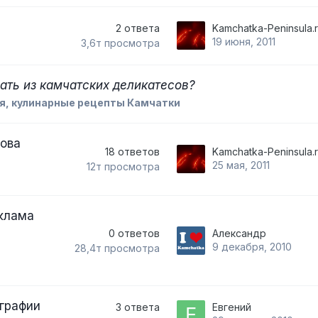
2
ответа
Kamchatka-Peninsula.
19 июня, 2011
3,6т
просмотра
ать из камчатских деликатесов?
я, кулинарные рецепты Камчатки
рова
18
ответов
Kamchatka-Peninsula.
25 мая, 2011
12т
просмотра
клама
0
ответов
Александр
9 декабря, 2010
28,4т
просмотра
графии
3
ответа
Евгений