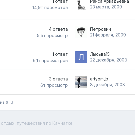
1
ответ
Раиса Аркадьевна
23 марта, 2009
14,9т
просмотра
4
ответа
Петрович
21 февраля, 2009
5,5т
просмотр
1
ответ
Лысьва15
22 декабря, 2008
6,1т
просмотров
3
ответа
artyom_b
8 декабря, 2008
6т
просмотр
 из 6
 отдых, путешествия по Камчатке