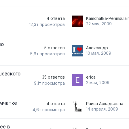
4
ответа
Kamchatka-Peninsula.
22 мая, 2009
12,3т
просмотров
но
5
ответов
Александр
10 мая, 2009
5,6т
просмотров
шевского
35
ответов
erica
2 мая, 2009
9,1т
просмотра
амчатке
4
ответа
Раиса Аркадьевна
14 апреля, 2009
4,6т
просмотра
её в