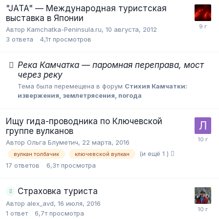
"JATA" — Международная туристская
выставка в Японии
Автор Kamchatka-Peninsula.ru,
10 августа, 2012
3
ответа
4,1т
просмотров
Река Камчатка — паромная переправа, мост
через реку
Тема была перемещена в форум
Стихия Камчатки:
извержения, землетрясения, погода
Ищу гида-проводника по Ключевской
группе вулканов
Автор Ольга Блуметич,
22 марта, 2016
(и ещё 1 )
вулкан толбачик
ключевской вулкан
17
ответов
6,3т
просмотра
Страховка туриста
Автор alex_avd,
16 июля, 2016
1
ответ
6,7т
просмотра