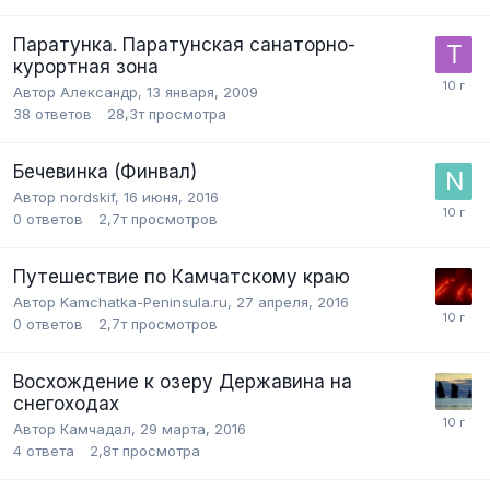
Паратунка. Паратунская санаторно-
курортная зона
Автор Александр,
13 января, 2009
38
ответов
28,3т
просмотра
Бечевинка (Финвал)
Автор nordskif,
16 июня, 2016
0
ответов
2,7т
просмотров
Путешествие по Камчатскому краю
Автор Kamchatka-Peninsula.ru,
27 апреля, 2016
0
ответов
2,7т
просмотров
Восхождение к озеру Державина на
снегоходах
Автор Камчадал,
29 марта, 2016
4
ответа
2,8т
просмотра