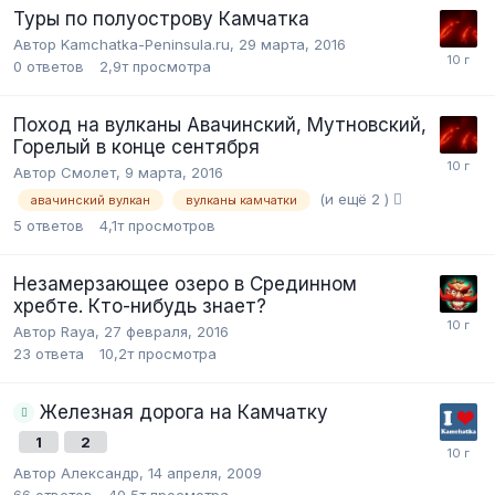
Туры по полуострову Камчатка
Автор Kamchatka-Peninsula.ru,
29 марта, 2016
0
ответов
2,9т
просмотра
Поход на вулканы Авачинский, Мутновский,
Горелый в конце сентября
Автор Смолет,
9 марта, 2016
(и ещё 2 )
авачинский вулкан
вулканы камчатки
5
ответов
4,1т
просмотров
Незамерзающее озеро в Срединном
хребте. Кто-нибудь знает?
Автор Raya,
27 февраля, 2016
23
ответа
10,2т
просмотра
Железная дорога на Камчатку
1
2
Автор Александр,
14 апреля, 2009
66
ответов
40,5т
просмотра