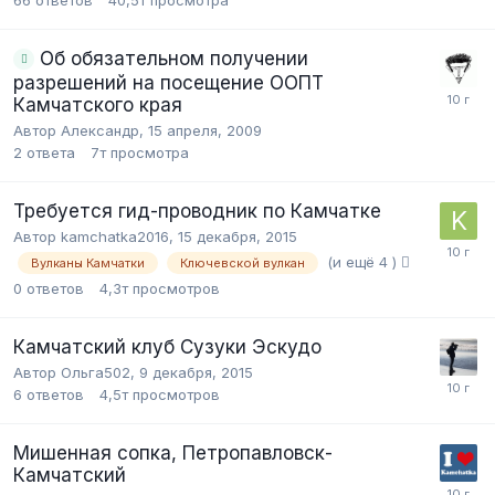
Об обязательном получении
разрешений на посещение ООПТ
Камчатского края
Автор Александр,
15 апреля, 2009
2
ответа
7т
просмотра
Требуется гид-проводник по Камчатке
Автор kamchatka2016,
15 декабря, 2015
(и ещё 4 )
Вулканы Камчатки
Ключевской вулкан
0
ответов
4,3т
просмотров
Камчатский клуб Сузуки Эскудо
Автор Ольга502,
9 декабря, 2015
6
ответов
4,5т
просмотров
Мишенная сопка, Петропавловск-
Камчатский