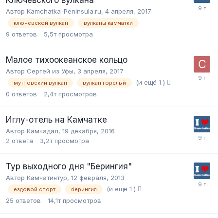
Автор Kamchatka-Peninsula.ru,
4 апреля, 2017
ключевской вулкан
вулканы камчатки
9
ответов
5,5т
просмотра
Малое тихоокеанское кольцо
Автор Сергей из Уфы,
3 апреля, 2017
(и ещё 1 )
мутновский вулкан
вулкан горелый
0
ответов
2,4т
просмотров
Иглу-отель на Камчатке
Автор Камчадал,
19 декабря, 2016
2
ответа
3,2т
просмотра
Тур выходного дня "Берингия"
Автор Камчатинтур,
12 февраля, 2013
(и ещё 1 )
ездовой спорт
берингия
25
ответов
14,1т
просмотров