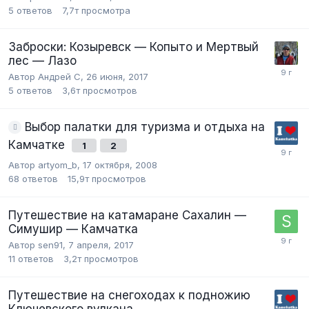
5
ответов
7,7т
просмотра
Заброски: Козыревск — Копыто и Мертвый
лес — Лазо
Автор Андрей C,
26 июня, 2017
5
ответов
3,6т
просмотров
Выбор палатки для туризма и отдыха на
Камчатке
1
2
Автор artyom_b,
17 октября, 2008
68
ответов
15,9т
просмотров
Путешествие на катамаране Сахалин —
Симушир — Камчатка
Автор sen91,
7 апреля, 2017
11
ответов
3,2т
просмотров
Путешествие на снегоходах к подножию
Ключевского вулкана