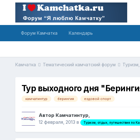
Форум Камчатка
Календарь
Камчатка
Тематический камчатский форум
Туризм,
Тур выходного дня "Беринги
камчатинтур
берингия
ездовой спорт
Автор Камчатинтур,
12 февраля, 2013
в
Туризм, отдых, путешествия по К