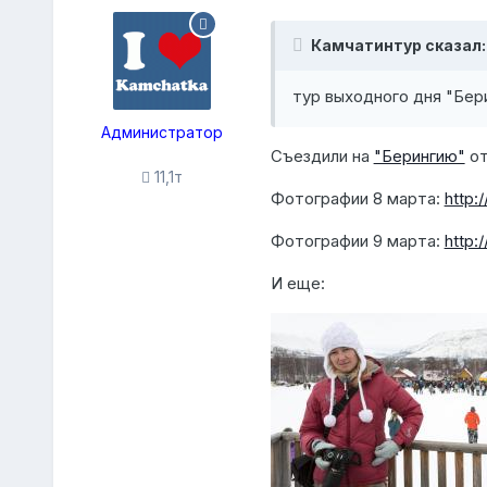
Камчатинтур сказал:
тур выходного дня "Бер
Администратор
Съездили на
"Берингию"
от
11,1т
Фотографии 8 марта:
http:
Фотографии 9 марта:
http:
И еще: