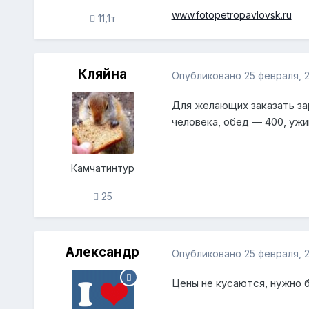
www.fotopetropavlovsk.ru
11,1т
Кляйна
Опубликовано
25 февраля, 
Для желающих заказать за
человека, обед — 400, ужи
Камчатинтур
25
Александр
Опубликовано
25 февраля, 
Цены не кусаются, нужно 