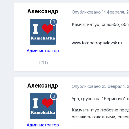
Александр
Опубликовано
14 февраля, 2
Камчатинтур, спасибо, обя
www.fotopetropavlovsk.ru
Администратор
11,1т
Александр
Опубликовано
25 февраля, 
Ура, группа на "Берингию" 
Камчатинтур любезно предл
остались голодными, спаси
Администратор