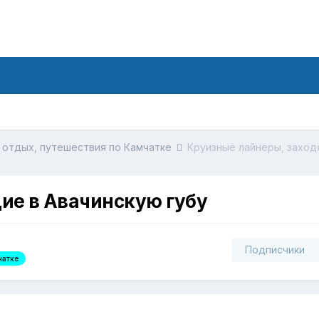
 отдых, путешествия по Камчатке
Круизные лайнеры, заход
ие в Авачинскую губу
Подписчики
чатке