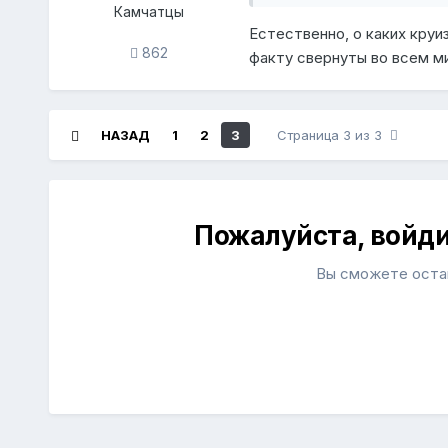
Камчатцы
Естественно, о каких круи
862
факту свернуты во всем м
НАЗАД
1
2
3
Страница 3 из 3
Пожалуйста, войд
Вы сможете остав