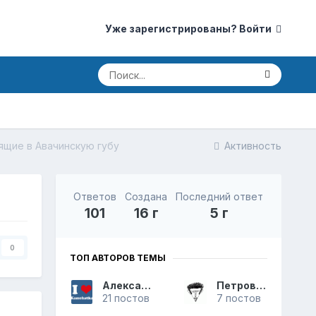
Уже зарегистрированы? Войти
ящие в Авачинскую губу
Активность
Ответов
Создана
Последний ответ
101
16 г
5 г
0
ТОП АВТОРОВ ТЕМЫ
Александр
Петрович
21 постов
7 постов