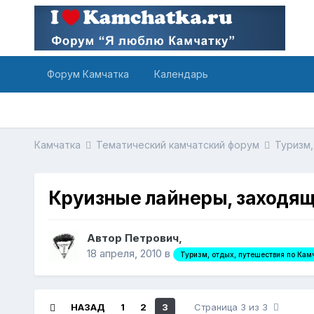
Форум Камчатка
Календарь
Камчатка
Тематический камчатский форум
Туризм,
Круизные лайнеры, заходящ
Автор Петрович,
18 апреля, 2010
в
Туризм, отдых, путешествия по Кам
НАЗАД
1
2
3
Страница 3 из 3