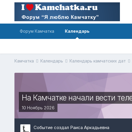
Форум Камчатка
Календарь
Камчатка
Календарь
Календарь камчатских дат
На Камчатке начали вести тел
10 Ноябрь 2026
Событие создал Раиса Аркадьевна