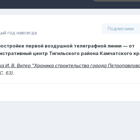
Подписчики
дый год навсегда
 постройке первой воздушной телеграфной линии — от
истративный центр Тигильского района Камчатского кра
а И. В. Витер "Хроника строительства города Петропавлов
. 63).