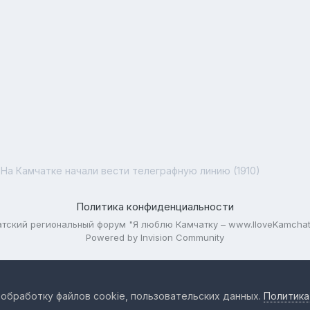
На Камчатке начали вести телеграфную линию (1910)
Политика конфиденциальности
тский региональный форум "Я люблю Камчатку – www.IloveKamchat
Powered by Invision Community
 обработку файлов cookie, пользовательских данных.
Политика