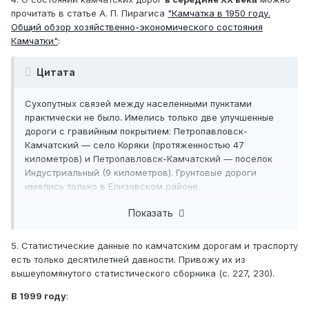
пятилетки довести до 15 км, тем самым оборудовав все
прочитать в статье А. П. Пирагиса
"Камчатка в 1950 году.
основные улицы города.
Общий обзор хозяйственно-экономического состояния
Камчатки"
:
В настоящее время тротуары имеются лишь на одной
улице Ленинской протяженностью 900 п. м.
Цитата
Предположено за 5 лет отстроить 9 тыс. п. м тротуаров
на всех основных улицах Петропавловска.
Сухопутных связей между населенными пунктами
практически не было. Имелись только две улучшенные
дороги с гравийным покрытием: Петропавловск-
Камчатский — село Коряки (протяженностью 47
километров) и Петропавловск-Камчатский — поселок
Индустриальный (9 километров). Грунтовые дороги
имелись только в Елизовском районе.
Автомобильный парк насчитывал 878 автомобилей, из
Показать
них 69 легковых. Часть автотранспорта была
американской — "студебеккеры" и "доджики".
5. Статистические данные по камчатским дорогам и траспорту
есть только десятилетней давности. Привожу их из
вышеупомянутого статистического сборника (с. 227, 230).
В 1999 году
: