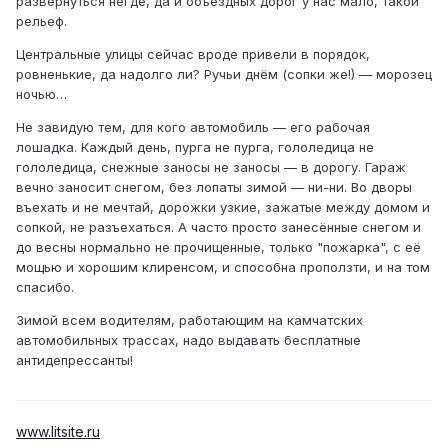
развернуться негде, да и объездных дорог у нас мало, такой
рельеф.
Центральные улицы сейчас вроде привели в порядок,
ровненькие, да надолго ли? Ручьи днём (сопки же!) — морозец
ночью…
Не завидую тем, для кого автомобиль — его рабочая
лошадка. Каждый день, пурга не пурга, гололедица не
гололедица, снежные заносы не заносы — в дорогу. Гараж
вечно заносит снегом, без лопаты зимой — ни-ни. Во дворы
въехать и не мечтай, дорожки узкие, зажатые между домом и
сопкой, не разъехаться. А часто просто занесённые снегом и
до весны нормально не прочищенные, только "пожарка", с её
мощью и хорошим клиренсом, и способна проползти, и на том
спасибо.
Зимой всем водителям, работающим на камчатских
автомобильных трассах, надо выдавать бесплатные
антидепрессанты!
www.litsite.ru