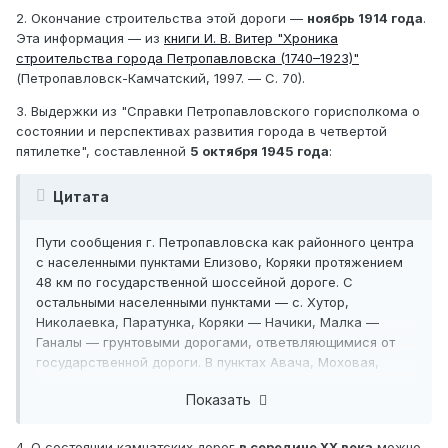
2. Окончание строительства этой дороги —
ноябрь 1914 года
.
Эта информация — из
книги И. В. Витер "Хроника
строительства города Петропавловска (1740–1923)"
(Петропавловск-Камчатский, 1997. — С. 70).
3. Выдержки из "Справки Петропавловского горисполкома о
состоянии и перспективах развития города в четвертой
пятилетке", составленной
5 октября 1945 года
:
Цитата
Пути сообщения г. Петропавловска как районного центра
с населенными пунктами Елизово, Коряки протяжением
48 км по государственной шоссейной дороге. С
остальными населенными пунктами — с. Хутор,
Николаевка, Паратунка, Коряки — Начики, Малка —
Ганалы — грунтовыми дорогами, ответвляющимися от
государственной дороги. В пунктах Авача, Моховая,
Сероглазка и Халактырка грунтовые дороги
Показать
протяжением 27 км.
Городские дороги с гравийным покрытием, имеющие на
сегодня протяженность 5,6 км, предположено к концу
4. О состоянии камчатских дорог
в середине XX века
можно