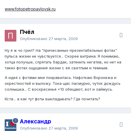
www.fotopetropavlovsk.ru
Пчёл
Опубликовано
27 марта, 2009
Ну я ж чо грил? На "причесанных-презентабельных фотах"
пульса жизни не чувствуется... Скорее витрина. Я понимаю,
хотца получше, спрятать бардак, затенить негатив, но нет на
таких фотах ощущения жизни с её светлым и темным.
А идея с фотами мне понравилась. Нафоткаю Воронежа и
окрестностей и выложу. Тока щас пасмурно, чуток дождусь
солнышка... С воскресенья +10 обещают, вот и займусь.
Кста... а как тут фоты выкладывать? Где почитать?
Александр
Опубликовано
27 марта, 2009