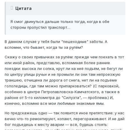
Цитата
Я смог двинуться дальше только тогда, когда в обе
стороны пропустил транспорт…
В данном случае у тебя были "пешеходные" заботы. А
вспомни, что бывает, когда ты за рулём?
Скажу о своих привычках за рулём: прежде чем поехать в тот
или иной район, представлю, вспоминая более ранние
поездки: высока ли сопка, крут ли на неё подъём, не бегут ли
по центру улицы ручьи и не промыли ли они там непроезжую
траншею, отчищена ли дорога от снега, нет ли на подъёме
гололедицы, где там можно припарковаться? (С парковкой,
особенно в центре Петропавловска-Камчатского, а также в
районе от 5-го километра до "Силуэта", — проблема.) И,
конечно, вспомню все мои любимые знакомые ямы.
Но предскажешь одно — так появится иное препятствие: у нас
вечно что-то ремонтируют, копают, перегораживают. И не дай
бог подъедешь к месту аварии — всё, будешь стоять: