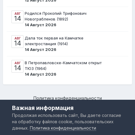
12 Август 2026
Родился Прокопий Трифонович
АВГ
14
Новограбленов (1892)
14 Август 2026
Дала ток первая на Камчатке
АВГ
14
электростанция (1914)
14 Август 2026
В Петропавловске-Камчатском открыт
АВГ
14
ТЮЗ (1964)
14 Август 2026
Политика конфиденциальности
Камчатский региональный форум "Я люблю Камчатку –
Важная информация
www.IloveKamchatka.ru"
Продолжая использовать сайт, Вы даете согласие
Powered by Invision Community
на обработку файлов cookie, пользовательских
данных.
Политика конфиденциальности