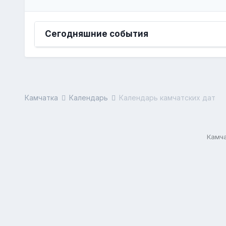
Сегодняшние события
Камчатка
Календарь
Календарь камчатских дат
Камча