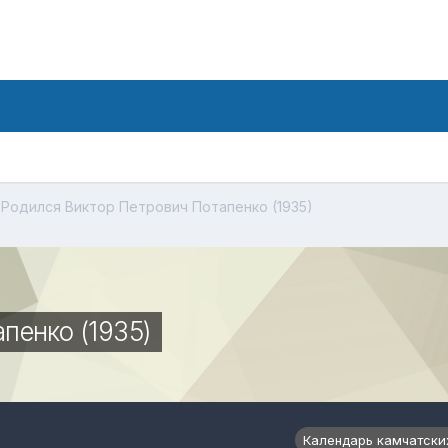
Родился Виктор Петрович Потапенко (1935)
пенко (1935)
Календарь камчатски