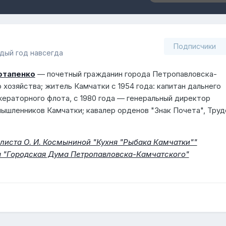
Подписчики
ждый год навсегда
отапенко
— почетный гражданин города Петропавловска-
 хозяйства; житель Камчатки с 1954 года: капитан дальнего
жераторного флота, с 1980 года — генеральный директор
шленников Камчатки; кавалер орденов "Знак Почета", Труд
листа О. И. Космыниной "Кухня "Рыбака Камчатки""
а "Городская Дума Петропавловска-Камчатского"