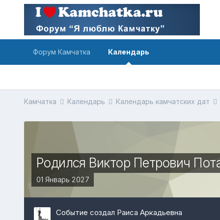
Форум Камчатка
Календарь
Камчатка
Календарь
Календарь камчатских дат
Родился Виктор Петрович Пота
01 Январь 2027
Событие создал Раиса Аркадьевна