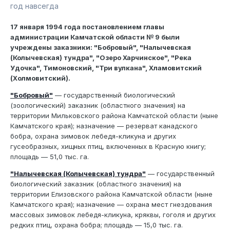
год навсегда
17 января 1994 года постановлением главы
администрации Камчатской области № 9 были
учреждены заказники: "Бобровый", "Налычевская
(Колычевская) тундра", "Озеро Харчинское", "Река
Удочка", Тимоновский, "Три вулкана", Хламовитский
(Холмовитский).
"Бобровый"
— государственный биологический
(зоологический) заказник (областного значения) на
территории Мильковского района Камчатской области (ныне
Камчатского края); назначение — резерват канадского
бобра, охрана зимовок лебедя-кликуна и других
гусеобразных, хищных птиц, включенных в Красную книгу;
площадь — 51,0 тыс. га.
"Налычевская (Колычевская) тундра"
— государственный
биологический заказник (областного значения) на
территории Елизовского района Камчатской области (ныне
Камчатского края); назначение — охрана мест гнездования
массовых зимовок лебедя-кликуна, кряквы, гоголя и других
редких птиц, охрана бобра; площадь — 15,0 тыс. га.