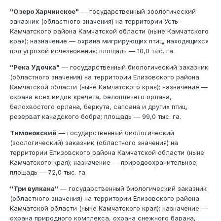
"Озеро Харчинское"
— государственный зоологический
заказник (областного значения) на территории Усть-
Камчатского района Камчатской области (ныне Камчатского
края); назначение — охрана мигрирующих птиц, находящихся
под угрозой исчезновения; площадь — 10,0 тыс. га.
"Река Удочка"
— государственный биологический заказник
(областного значения) на территории Елизовского района
Камчатской области (ныне Камчатского края); назначение —
охрана всех видов кречета, белоплечего орлана,
белохвостого орлана, беркута, сапсана и других птиц,
резерват канадского бобра; площадь — 99,0 тыс. га.
Тимоновский
— государственный биологический
(зоологический) заказник (областного значения) на
территории Елизовского района Камчатской области (ныне
Камчатского края); назначение — природоохранительное;
площадь — 72,0 тыс. га.
"Три вулкана"
— государственный биологический заказник
(областного значения) на территории Елизовского района
Камчатской области (ныне Камчатского края); назначение —
охрана природного комплекса, охрана снежного барана,