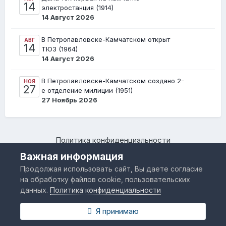
14
электростанция (1914)
14 Август 2026
В Петропавловске-Камчатском открыт
АВГ
14
ТЮЗ (1964)
14 Август 2026
В Петропавловске-Камчатском создано 2-
НОЯ
27
е отделение милиции (1951)
27 Ноябрь 2026
Политика конфиденциальности
Камчатский региональный форум "Я люблю Камчатку –
Важная информация
www.IloveKamchatka.ru"
Продолжая использовать сайт, Вы даете согласие
Powered by Invision Community
на обработку файлов cookie, пользовательских
данных.
Политика конфиденциальности
Я принимаю