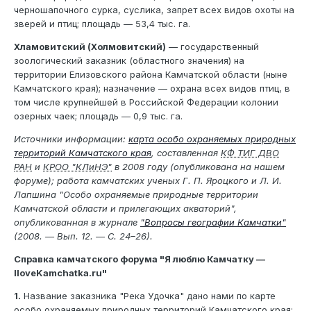
черношапочного сурка, суслика, запрет всех видов охоты на
зверей и птиц; площадь — 53,4 тыс. га.
Хламовитский (Холмовитский)
— государственный
зоологический заказник (областного значения) на
территории Елизовского района Камчатской области (ныне
Камчатского края); назначение — охрана всех видов птиц, в
том числе крупнейшей в Российской Федерации колонии
озерных чаек; площадь — 0,9 тыс. га.
Источники информации:
карта особо охраняемых природных
территорий Камчатского края
, составленная
КФ ТИГ ДВО
РАН
и
КРОО "КЛиНЭ"
в 2008 году (опубликована на нашем
форуме); работа камчатских ученых Г. П. Яроцкого и Л. И.
Лапшина "Особо охраняемые природные территории
Камчатской области и прилегающих акваторий",
опубликованная в журнале
"Вопросы географии Камчатки"
(2008. — Вып. 12. — С. 24–26).
Справка камчатского форума "Я люблю Камчатку —
IloveKamchatka.ru"
1.
Название заказника "Река Удочка" дано нами по карте
особо охраняемых природных территорий Камчатского края;