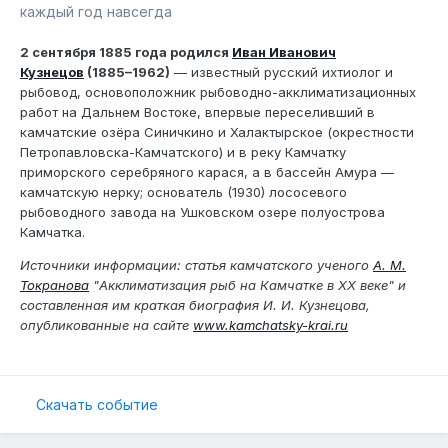
каждый год навсегда
2 сентября 1885 года родился
Иван Иванович
Кузнецов
(1885–1962)
— известный русский ихтиолог и
рыбовод, основоположник рыбоводно-акклиматизационных
работ на Дальнем Востоке, впервые переселивший в
камчатские озёра Синичкино и Халактырское (окрестности
Петропавловска-Камчатского) и в реку Камчатку
приморского серебряного карася, а в бассейн Амура —
камчатскую нерку; основатель (1930) лососевого
рыбоводного завода на Ушковском озере полуострова
Камчатка.
Источники информации: статья камчатского ученого
А. М.
Токранова
"Акклиматизация рыб на Камчатке в XX веке" и
составленная им краткая биография И. И. Кузнецова,
опубликованные на сайте
www.kamchatsky-krai.ru
Скачать событие