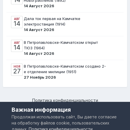
Новограбленов (1892)
14 Август 2026
Дала ток первая на Камчатке
АВГ
14
электростанция (1914)
14 Август 2026
В Петропавловске-Камчатском открыт
АВГ
14
ТЮЗ (1964)
14 Август 2026
В Петропавловске-Камчатском создано 2-
НОЯ
27
е отделение милиции (1951)
27 Ноябрь 2026
Политика конфиденциальности
Камчатский региональный форум "Я люблю Камчатку –
Важная информация
www.IloveKamchatka.ru"
Продолжая использовать сайт, Вы даете согласие
Powered by Invision Community
на обработку файлов cookie, пользовательских
данных.
Политика конфиденциальности