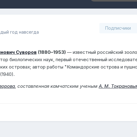
Подписчики
ждый год навсегда
инович Суворов
(1880–1953)
— известный российский зооло
ктор биологических наук, первый отечественный исследоват
ких островах; автор работы "Командорские острова и пушн
(1940).
уворова
, составленная камчатским ученым
А. М. Токрановы