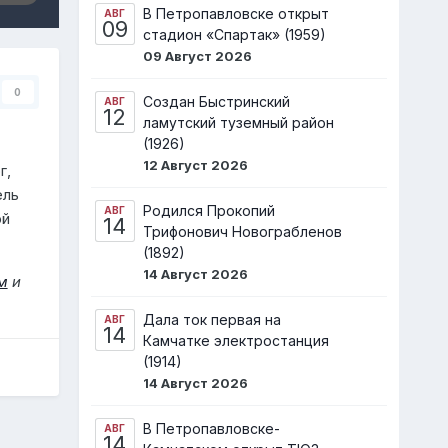
В Петропавловске открыт
АВГ
09
стадион «Спартак» (1959)
09 Август 2026
0
Создан Быстринский
АВГ
12
ламутский туземный район
(1926)
12 Август 2026
г,
ель
Родился Прокопий
АВГ
ой
14
Трифонович Новограбленов
(1892)
14 Август 2026
м
и
Дала ток первая на
АВГ
14
Камчатке электростанция
(1914)
14 Август 2026
В Петропавловске-
АВГ
14