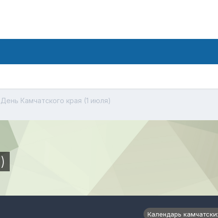
День Камчатского края (1 июля)
)
Календарь камчатски