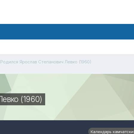
Родился Ярослав Степанович Левко (1960)
евко (1960)
Календарь камчатски