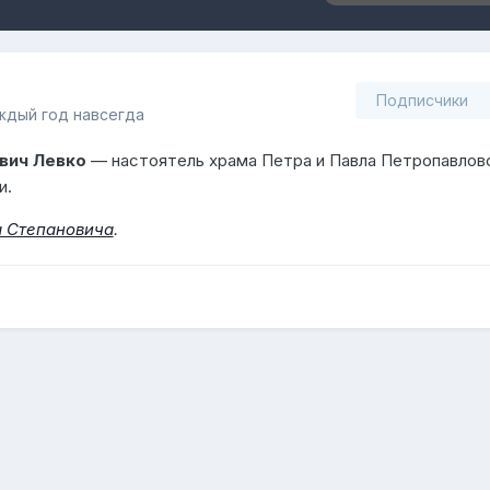
Подписчики
аждый год навсегда
ович Левко
— настоятель храма Петра и Павла Петропавлов
и.
а Степановича
.