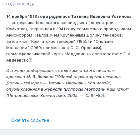
год навсегда
14 ноября 1913 года родилась Татьяна Ивановна Устинова
— сотрудница Кроноцкого заповедника (полуостров
Камчатка), открывшая в 1941 году совместно с проводником
Анисифором Павловичем Крупениным Долину гейзеров;
автор книг "Камчатские гейзеры" (1955) и "Оползни
Молдавии" (1969; совместно с С. С. Орловым),
геоморфологической карты Молдавии (в соавторстве с Е. А.
Авдеевской).
Источник информации: статья камчатского писателя,
краеведа М. Я. Жилина "Юбилей первооткрывательницы
Долины гейзеров — Татьяны Ивановны Устиновой",
опубликованная в
журнале "Вопросы географии Камчатки"
(Петропавловск-Камчатский, 2005. — С. 84–85).
Скачать событие