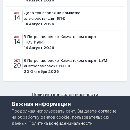
14 Август 2026
Дала ток первая на Камчатке
АВГ
14
электростанция (1914)
14 Август 2026
В Петропавловске-Камчатском открыт
АВГ
14
ТЮЗ (1964)
14 Август 2026
В Петропавловске-Камчатском открыт ЦУМ
ОКТ
20
«Петропавловск» (1973)
20 Октябрь 2026
Политика конфиденциальности
Камчатский региональный форум "Я люблю Камчатку –
Важная информация
www.IloveKamchatka.ru"
Продолжая использовать сайт, Вы даете согласие
Powered by Invision Community
на обработку файлов cookie, пользовательских
данных.
Политика конфиденциальности