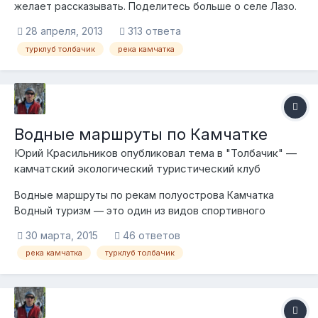
желает рассказывать. Поделитесь больше о селе Лазо.
По фотографии видно, что живут в Лазо хозяйственные
28 апреля, 2013
313 ответа
люди. Дома рубленые, сохранены березы. Когда у Вас
турклуб толбачик
река камчатка
огородные и тепличные посадки? Что хорошо растет в
грунте на улице?
Водные маршруты по Камчатке
Юрий Красильников опубликовал тема в
"Толбачик" —
камчатский экологический туристический клуб
Водные маршруты по рекам полуострова Камчатка
Водный туризм — это один из видов спортивного
туризма, заключающийся в том, что преодолеваемый
30 марта, 2015
46 ответов
маршрут пролегает по водной поверхности. Водная
река камчатка
турклуб толбачик
гладь рек, озер и морей издавна привлекала человека. В
средние века не было профессии романтичн...