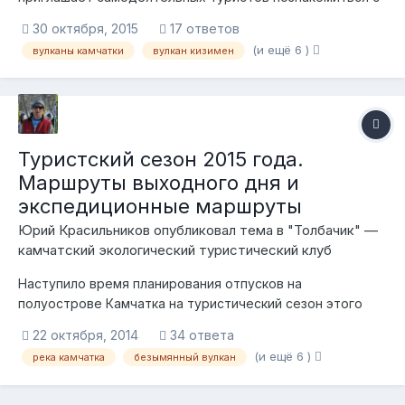
уникальными природными объектами Центральной
30 октября, 2015
17 ответов
Камчатки. Вулканы, водопады, высокогорные тундры и
(и ещё 6 )
вулканы камчатки
вулкан кизимен
озера, горячие источники и реки Камчатки. Все это
туристы увидят на маршрутах в природных парках "...
Туристский сезон 2015 года.
Маршруты выходного дня и
экспедиционные маршруты
Юрий Красильников опубликовал тема в
"Толбачик" —
камчатский экологический туристический клуб
Наступило время планирования отпусков на
полуострове Камчатка на туристический сезон этого
года! Камчатский экологический турклуб "Толбачик"
22 октября, 2014
34 ответа
предлагает план маршрутов на туристский сезон 2015
(и ещё 6 )
река камчатка
безымянный вулкан
года. Зимние, лыжные, снегоходные маршруты,
весенние водные, пешеходные, летние маршруты вых...