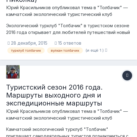
Юрий Красильников опубликовал тема в
"Толбачик" —
камчатский экологический туристический клуб
Экологический турклуб "Толбачик" в туристском сезоне
2016 года открывает для любителей путешествий новый
4-дневный комбинированный маршрут. Маршрут
28 декабря, 2015
15 ответов
начинается из села Лазо, расположенного на берегу
(и ещё 1 )
турклуб толбачик
вулкан толбачик
реки Камчатки у подножия действующего вулкана
Толбачик. Период проведения маршрута: с 24 июн...
Туристский сезон 2016 года.
Маршруты выходного дня и
экспедиционные маршруты
Юрий Красильников опубликовал тема в
"Толбачик" —
камчатский экологический туристический клуб
Камчатский экологический турклуб "Толбачик"
приглашает самодеятельных туристов познакомиться с