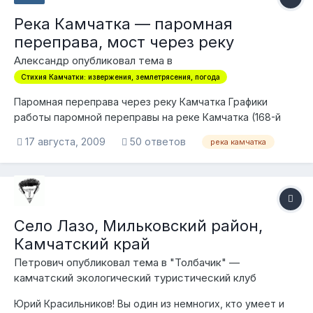
Река Камчатка — паромная
переправа, мост через реку
Александр опубликовал тема в
Стихия Камчатки: извержения, землетрясения, погода
Паромная переправа через реку Камчатка Графики
работы паромной переправы на реке Камчатка (168-й
километр): Режим работы паромной переправы через
17 августа, 2009
50 ответов
река камчатка
реку Камчатка, направление — Козыревск Июль 2009
года Режим работы паромной переправы через реку
Камчатка, направление — из К...
Село Лазо, Мильковский район,
Камчатский край
Петрович опубликовал тема в
"Толбачик" —
камчатский экологический туристический клуб
Юрий Красильников! Вы один из немногих, кто умеет и