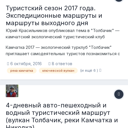
Туристский сезон 2017 года.
Экспедиционные маршруты и
маршруты выходного дня
Юрий Красильников опубликовал тема в
"Толбачик" —
камчатский экологический туристический клуб
Камчатка 2017 — экологический турклуб "Толбачик"
приглашает самодеятельных туристов познакомиться с
уникальными природными объектами Центральной
6 октября, 2016
8 ответов
Камчатки Вулканы, водопады, высокогорные тундры и
(и ещё 6 )
река камчатка
ключевской вулкан
озера, горячие источники и реки Камчатки. Все это
туристы увидят на маршрутах в природных парк...
4-дневный авто-пешеходный и
водный туристический маршрут
(вулкан Толбачик, реки Камчатка и
Николка)