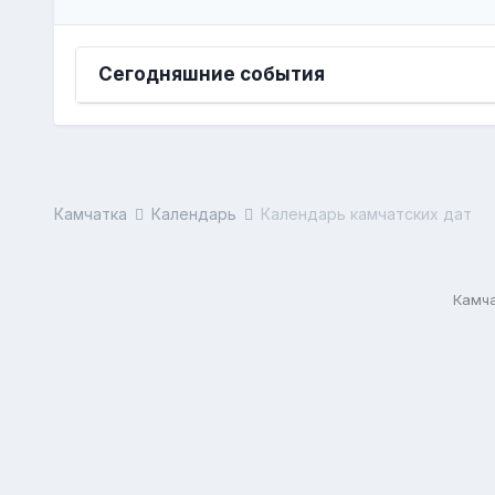
Сегодняшние события
Камчатка
Календарь
Календарь камчатских дат
Камча