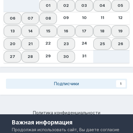
01
02
03
04
05
09
10
11
12
06
07
08
13
14
15
16
17
18
19
22
24
20
21
23
25
26
29
31
27
28
30
Подписчики
1
Политика конфиденциальности
Камчатский региональный форум "Я люблю Камчатку –
Важная информация
www.IloveKamchatka.ru"
Продолжая использовать сайт, Вы даете согласие
Powered by Invision Community