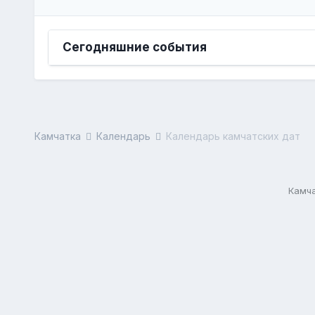
Сегодняшние события
Камчатка
Календарь
Календарь камчатских дат
Камча