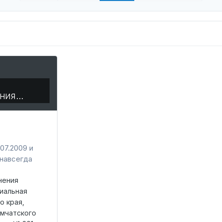
ения…
07.2009 и
навсегда
нения
иальная
о края,
амчатского