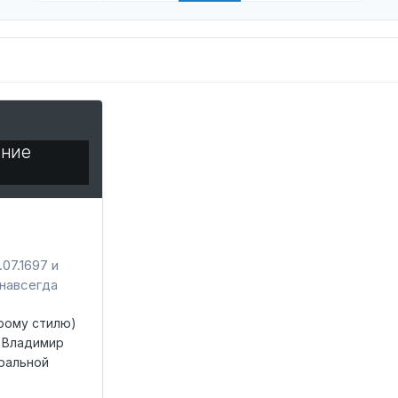
ение
07.1697 и
навсегда
арому стилю)
 Владимир
ральной