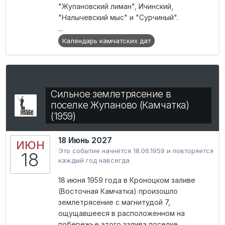
"Жупановский лиман", Ичинский,
"Налычевский мыс" и "Сурчиный".
...
Календарь камчатских дат
Сильное землетрясение в
поселке Жупаново (Камчатка)
(1959)
18 Июнь 2027
ИЮН
Это событие начнётся 18.06.1959 и повторяется
18
каждый год навсегда
18 июня 1959 года в Кроноцком заливе
(Восточная Камчатка) произошло
землетрясение с магнитудой 7,
ощущавшееся в расположенном на
побережье этого залива поселке...