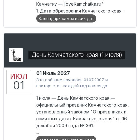
Камчатку — IloveKamchatka.ru"
1. Дата образования Камчатского края...
Календарь камчатских дат
День Камчатского края (1 июля)
01 Июль 2027
ИЮЛ
Это событие началось 01.07.2007 и
01
повторяется каждый год навсегда
1 июля — День Камчатского края —
официальный праздник Камчатского края,
установленный законом "О праздниках и
памятных датах Камчатского края" от 16
декабря 2009 года № 361.
...
Календарь камчатских дат