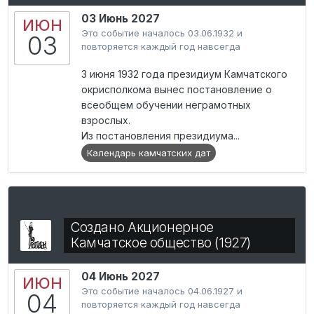
03 Июнь 2027
ИЮН
Это событие началось 03.06.1932 и
03
повторяется каждый год навсегда
3 июня 1932 года президиум Камчатского
окрисполкома вынес постановление о
всеобщем обучении неграмотных
взрослых.
Из постановления президиума...
Календарь камчатских дат
Создано Акционерное
Камчатское общество (1927)
04 Июнь 2027
ИЮН
Это событие началось 04.06.1927 и
04
повторяется каждый год навсегда