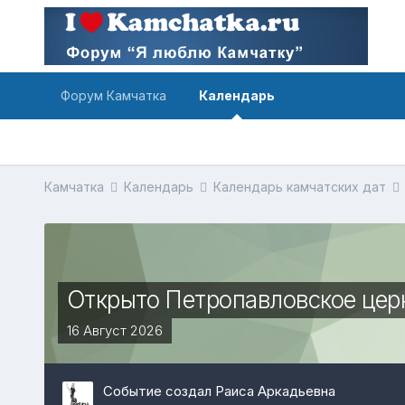
Форум Камчатка
Календарь
Камчатка
Календарь
Календарь камчатских дат
Открыто Петропавловское церк
16 Август 2026
Событие создал Раиса Аркадьевна