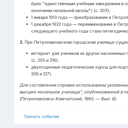
было "единственным учебным заведением в об
окончании начальной школы") (с. 203);
1 января 1913 года — преобразование в Петроп
1 декабря 1922 года — переименование в Петр
следующего учебного года стала пятигодичной 
2.
При Петропавловском городском училище сущес
интернат для учеников из других населенных п
(с. 205 и 216);
двухгодичные педагогические курсы для подгот
209 и 217).
Для составления справки использованы указанные
высшее начальное училище", опубликованной в 
(Петропавловск-Камчатский, 1993. — Вып. 8).
Скачать событие