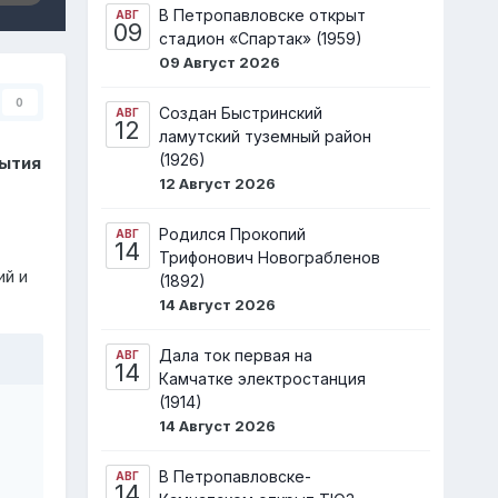
В Петропавловске открыт
АВГ
09
стадион «Спартак» (1959)
09 Август 2026
0
Создан Быстринский
АВГ
12
ламутский туземный район
(1926)
рытия
12 Август 2026
Родился Прокопий
АВГ
14
Трифонович Новограбленов
ий и
(1892)
14 Август 2026
Дала ток первая на
АВГ
14
Камчатке электростанция
(1914)
14 Август 2026
В Петропавловске-
АВГ
14