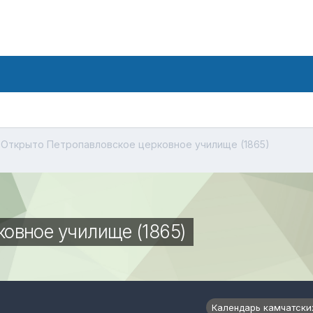
Открыто Петропавловское церковное училище (1865)
овное училище (1865)
Календарь камчатски