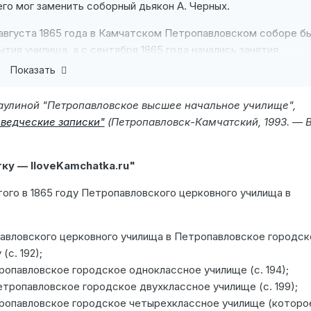
 его мог заменить соборный дьякон А. Черных.
августа 1865 года в Камчатском Петропавловском соборе б
ия училища, а с сентября 1865 года начались занятия.
Показать
вном] училище обучались 13 мальчиков и 12 девочек под
обыкновенные: с уроками и переменами, с экзаменами и
отаулиной "Петропавловское высшее начальное училище",
нки в школьных свидетельствах были непривычными для
ведческие записки"
(Петропавловск-Камчатский, 1993. — 
, "не худо". Дети находились в школе ежедневно, кроме
 день, до и после полудня. В летние месяцы ученики увольнял
 отдыха. В учебное время дети осваивали чтение по церковн
ку — IloveKamchatka.ru"
енную историю, церковное пение, письмо, молитвы, а по мере
ого в 1865 году Петропавловского церковного училища в
на счетах и прочие науки.
павловского церковного училища в Петропавловское городск
ло изъято из ведения духовенства и по желанию городского
с. 192);
ества.
ропавловское городское одноклассное училище (с. 194);
етропавловское городское двухклассное училище (с. 199);
етропавловское городское четырехклассное училище (которо