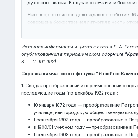
духовного звания. В случае отлучки или болезни
Наконец состоялось долгожданное событие: 16 
совершена божественная литургия в честь открыт
На 1 января 1866 года в [Петропавловском церко
руководством И. Малахова. Занятия были самые 
Источник информации и цитаты: статья Л. А. Гег
каникулами и, конечно, с оценками. Только оце
опубликованная в периодическом
сборнике "Крае
современных школьников: "хорошо", "порядочно"
8. — С. 191, 192).
воскресных и праздничных дней, по пять часов в
от учения для помощи родителям по хозяйству и
Справка камчатского форума "Я люблю Камчат
и гражданской печати, краткий катехизис, свящ
1.
Сводка преобразований и переименований открыт
успехов — первую часть арифметики, счисление 
последующие годы (по декабрь 1922 года):
<…>
10 января 1872 года — преобразование Петро
…10 января 1872 года это учебное заведение бы
училище, или городскую общественную школу (
управления передано в ведение городского общ
1 сентября 1893 года — преобразование в Пет
в 1900/01 учебном году — преобразование в П
1 сентября 1908 года — преобразование в П