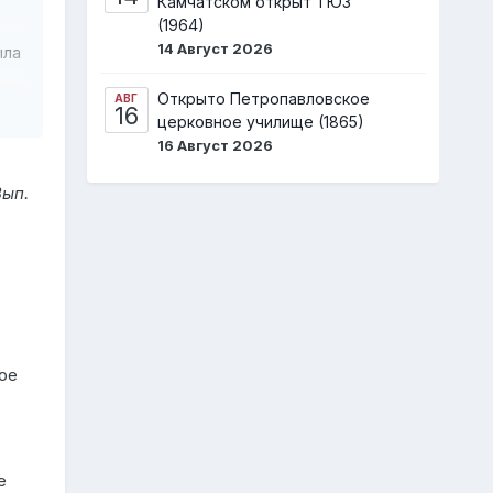
Камчатском открыт ТЮЗ
(1964)
14 Август 2026
ыла
Открыто Петропавловское
АВГ
16
церковное училище (1865)
16 Август 2026
Вып.
ись
ой
ое
е