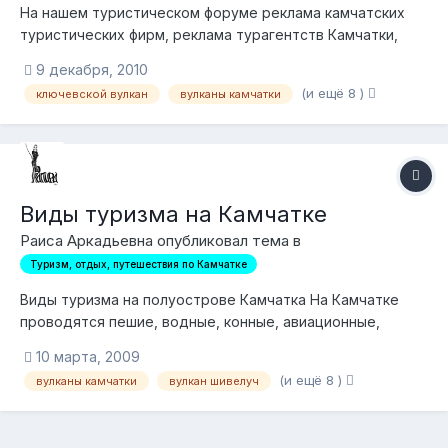
На нашем туристическом форуме реклама камчатских
туристических фирм, реклама турагентств Камчатки,
реклама туристических услуг, предоставляемых на
9 декабря, 2010
территории Камчатского края — запрещена.
(и ещё 8 )
ключевской вулкан
вулканы камчатки
Предложения о сотрудничестве в области туризма на
полуострове Камчатка отправлять личным сообщением
или на...
Виды туризма на Камчатке
Раиса Аркадьевна опубликовал тема в
Туризм, отдых, путешествия по Камчатке
Виды туризма на полуострове Камчатка На Камчатке
проводятся пешие, водные, конные, авиационные,
водные туры, экскурсии, походы, круизы, а также
10 марта, 2009
спортивные соревнования по различным видам спорта
(и ещё 8 )
вулканы камчатки
вулкан шивелуч
— как летнего, так и зимнего. Камчатка демонстрирует
туристам свои уникальные природные явления,...