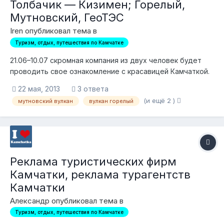
Толбачик — Кизимен; Горелый,
Мутновский, ГеоТЭС
Iren опубликовал тема в
Туризм, отдых, путешествия по Камчатке
21.06–10.07 скромная компания из двух человек будет
проводить свое ознакомление с красавицей Камчаткой.
Так как красавица в эти сроки будет довольно
22 мая, 2013
3 ответа
прохладна и намедвежена, а потому диковата, то
(и ещё 2 )
мутновский вулкан
вулкан горелый
хотелось бы найти хотя бы еще одного человека,
желающего составить нам компанию. Если кратко, то
пл...
Реклама туристических фирм
Камчатки, реклама турагентств
Камчатки
Александр опубликовал тема в
Туризм, отдых, путешествия по Камчатке