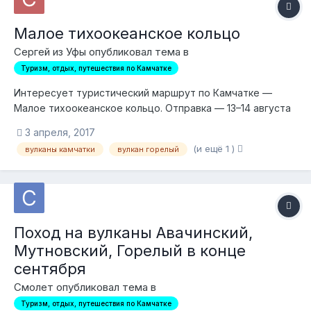
Малое тихоокеанское кольцо
Сергей из Уфы опубликовал тема в
Туризм, отдых, путешествия по Камчатке
Интересует туристический маршрут по Камчатке —
Малое тихоокеанское кольцо. Отправка — 13–14 августа
из города Елизово. Группа — 5 человек. Снаряжение —
3 апреля, 2017
наше. Продукты — рассмотрим варианты с вашими
(и ещё 1 )
вулканы камчатки
вулкан горелый
продуктами либо привезем с материка. Какова будет
стоимость? Желаемое: — первый день. Петроп...
Поход на вулканы Авачинский,
Мутновский, Горелый в конце
сентября
Смолет опубликовал тема в
Туризм, отдых, путешествия по Камчатке