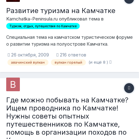
Развитие туризма на Камчатке
Kamchatka-Peninsula.ru опубликовал тема в
Туризм, отдых, путешествия по Камчатке
Специальная тема на камчатском туристическом форуме
о развитии туризма на полуострове Камчатка.
Обсуждение развития туристской инфраструктуры в
26 октября, 2009
216 ответов
регионе, качества предоставляемых туристических
(и ещё 8 )
авачинский вулкан
вулкан горелый
услуг в Камчатском крае, продвижение туристского
бренда Камчатки. Правительством Камчатского края
утвер...
Где можно побывать на Камчатке?
Ищем проводника по Камчатке!
Нужны советы опытных
путешественников по Камчатке,
помощь в организации походов по