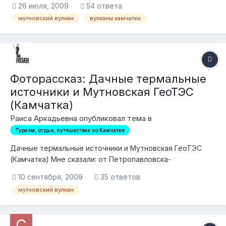
26 июля, 2009
54 ответа
часов. Уважаемые туристы и путешественники, Ваше
мутновский вулкан
вулканы камчатки
мнение: 1. Реально ли попасть за 1 день на Мутновку,
поплескаться в термальных ис...
Фоторассказ: Дачные термальные
источники и Мутновская ГеоТЭС
(Камчатка)
Раиса Аркадьевна опубликовал тема в
Туризм, отдых, путешествия по Камчатке
Дачные термальные источники и Мутновская ГеоТЭС
(Камчатка) Мне сказали: от Петропавловска-
Камчатского до Дачных термальных источников 130
10 сентября, 2009
35 ответов
километров, дорога хорошая, поедем на
мутновский вулкан
микроавтобусе, сегодня уедем, сегодня же и вернёмся,
ты получишь незабываемые впечатления: увидишь
Вилючинский вулкан с...