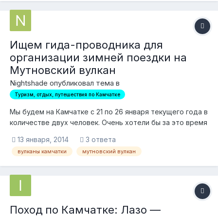
Мутновский — Горелый...
Ищем гида-проводника для
организации зимней поездки на
Мутновский вулкан
Nightshade опубликовал тема в
Туризм, отдых, путешествия по Камчатке
Мы будем на Камчатке с 21 по 26 января текущего года в
количестве двух человек. Очень хотели бы за это время
посетить Мутновский вулкан, читали, что зимой он не
13 января, 2014
3 ответа
хуже, чем летом. Ищем человека, способного
вулканы камчатки
мутновский вулкан
организовать двух-трехдневный выезд на снегоходах к
вулкану Мутновский с ночевкой в гостини...
Поход по Камчатке: Лазо —