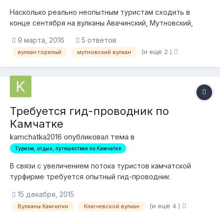
Насколько реально неопытным туристам сходить в
конце сентября на вулканы Авачинский, Мутновский,
Горелый?
9 марта, 2016
5 ответов
(и ещё 2 )
вулкан горелый
мутновский вулкан
Требуется гид-проводник по
Камчатке
kamchatka2016 опубликовал тема в
Туризм, отдых, путешествия по Камчатке
В связи с увеличением потока туристов камчатской
турфирме требуется опытный гид-проводник
Требования — опыт работы гидом-проводником от 3
15 декабря, 2015
лет. Отличное знание основных районов туризма на
(и ещё 4 )
Вулканы Камчатки
Ключевской вулкан
Камчатке, в первую очередь интересует район
Толбачика и Ключевской группы вулканов, а также