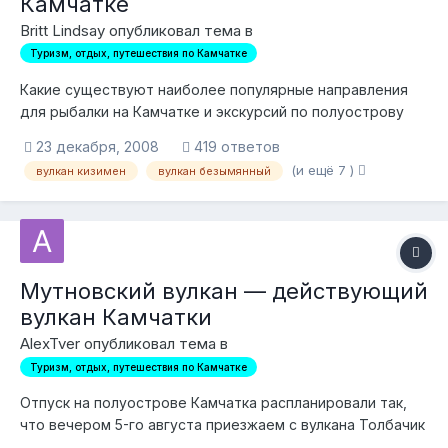
Камчатке
Britt Lindsay опубликовал тема в
Туризм, отдых, путешествия по Камчатке
Какие существуют наиболее популярные направления
для рыбалки на Камчатке и экскурсий по полуострову
Камчатка? Хотелось бы посмотреть вулканы Камчатки и
23 декабря, 2008
419 ответов
камчатские гейзеры.
(и ещё 7 )
вулкан кизимен
вулкан безымянный
Мутновский вулкан — действующий
вулкан Камчатки
AlexTver опубликовал тема в
Туризм, отдых, путешествия по Камчатке
Отпуск на полуострове Камчатка распланировали так,
что вечером 5-го августа приезжаем с вулкана Толбачик
в город Петропавловск-Камчатский. Отлет 7-го в 12