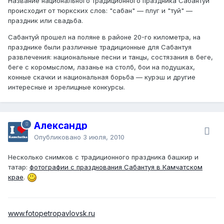
Название национального традиционного праздника Сабантуй
происходит от тюркских слов: "сабан" — плуг и "туй" —
праздник или свадьба.
Сабантуй прошел на поляне в районе 20-го километра, на
празднике были различные традиционные для Сабантуя
развлечения: национальные песни и танцы, состязания в беге,
беге с коромыслом, лазанье на столб, бои на подушках,
конные скачки и национальная борьба — курэш и другие
интересные и зрелищные конкурсы.
Александр
Опубликовано
3 июля, 2010
Несколько снимков с традиционного праздника башкир и
татар:
фотографии с празднования Сабантуя в Камчатском
крае
.
www.fotopetropavlovsk.ru