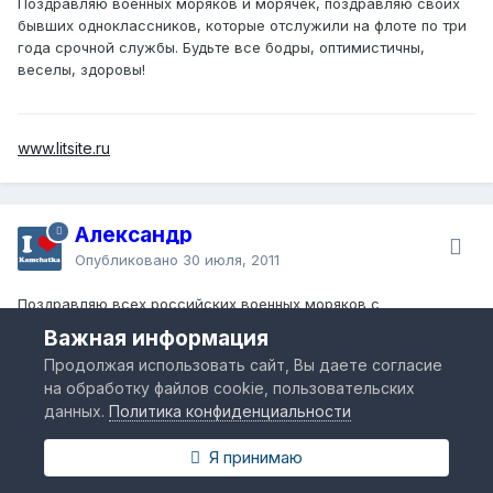
Поздравляю военных моряков и морячек, поздравляю своих
бывших одноклассников, которые отслужили на флоте по три
года срочной службы. Будьте все бодры, оптимистичны,
веселы, здоровы!
www.litsite.ru
Александр
Опубликовано
30 июля, 2011
Поздравляю всех российских военных моряков с
профессиональным праздником!
Важная информация
Продолжая использовать сайт, Вы даете согласие
на обработку файлов cookie, пользовательских
www.fotopetropavlovsk.ru
данных.
Политика конфиденциальности
Я принимаю
Василиса