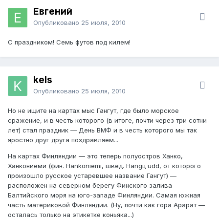
Евгений
Опубликовано
25 июля, 2010
С праздником! Семь футов под килем!
kels
Опубликовано
25 июля, 2010
Но не ищите на картах мыс Гангут, где было морское
сражение, и в честь которого (в итоге, почти через три сотни
лет) стал праздник — День ВМФ и в честь которого мы так
яростно друг друга поздравляем...
На картах Финляндии — это теперь полуостров Ханко,
Ханкониеми (фин. Hankoniemi, швед. Hangц udd, от которого
произошло русское устаревшее название Гангут) —
расположен на северном берегу Финского залива
Балтийского моря на юго-западе Финляндии. Самая южная
часть материковой Финляндии. (Ну, почти как гора Арарат —
осталась только на этикетке коньяка...)