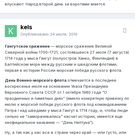
впускают. Народ второй день за воротами мается.
kels
Опубликовано
24 июля, 2010
Гангутское сражение
— морское сражение Великой
Северной войны 1700–1721, состоявшееся 27 июля (7 августа)
1714 года у мыса Гангут (полуостров Ханко, Финляндия) в
Балтийском море между русским и шведским флотами,
первая в истории России морская победа русского флота.
День Военно-морского флота
отмечается в последнее
воскресенье июля на основании Указа Президиума
Верховного Совета СССР от 1 октября 1980 года "О
праздничных и памятных днях" (имело конкретную привязку по
июлю к морской победе русского флота под командованием
Петра I над шведами у мыса Гангут в 1714 году, и, чтобы люди
сильно не "заморачивались" насчет истории, имеется еще
неофициальное название — "День Нептуна").
Ну, а так как у нас все в стране через край — или густо, или