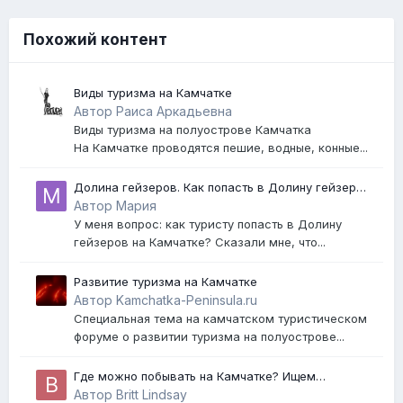
Похожий контент
Виды туризма на Камчатке
Автор Раиса Аркадьевна
Виды туризма на полуострове Камчатка
На Камчатке проводятся пешие, водные, конные...
Долина гейзеров. Как попасть в Долину гейзеров
на Камчатке?
Автор Мария
У меня вопрос: как туристу попасть в Долину
гейзеров на Камчатке? Сказали мне, что...
Развитие туризма на Камчатке
Автор Kamchatka-Peninsula.ru
Специальная тема на камчатском туристическом
форуме о развитии туризма на полуострове...
Где можно побывать на Камчатке? Ищем
проводника по Камчатке! Нужны советы опытных
Автор Britt Lindsay