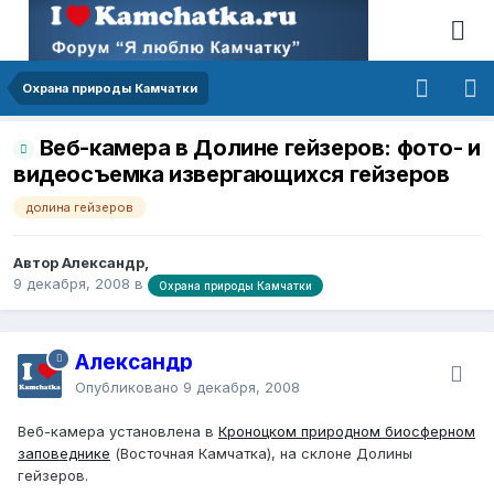
Охрана природы Камчатки
Веб-камера в Долине гейзеров: фото- и
видеосъемка извергающихся гейзеров
долина гейзеров
Автор Александр,
9 декабря, 2008
в
Охрана природы Камчатки
Александр
Опубликовано
9 декабря, 2008
Веб-камера установлена в
Кроноцком природном биосферном
заповеднике
(Восточная Камчатка), на склоне Долины
гейзеров.