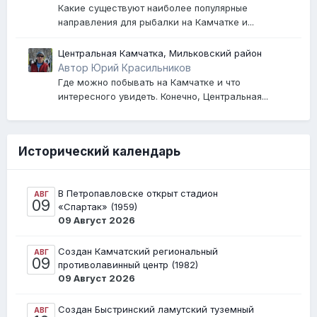
путешественников по Камчатке, помощь в
Какие существуют наиболее популярные
организации походов по Камчатке
направления для рыбалки на Камчатке и...
Центральная Камчатка, Мильковский район
Автор Юрий Красильников
Где можно побывать на Камчатке и что
интересного увидеть. Конечно, Центральная...
Исторический календарь
В Петропавловске открыт стадион
АВГ
09
«Спартак» (1959)
09 Август 2026
Создан Камчатский региональный
АВГ
09
противолавинный центр (1982)
09 Август 2026
Создан Быстринский ламутский туземный
АВГ