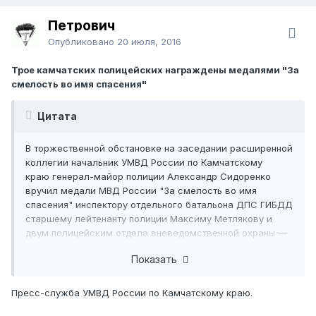
Петрович
Опубликовано
20 июля, 2016
Трое камчатских полицейских награждены медалями "За
смелость во имя спасения"
Цитата
В торжественной обстановке на заседании расширенной
коллегии начальник УМВД России по Камчатскому
краю генерал-майор полиции Александр Сидоренко
вручил медали МВД России "За смелость во имя
спасения" инспектору отдельного батальона ДПС ГИБДД
старшему лейтенанту полиции Максиму Метлякову и
двум полицейским отдела вневедомственной охраны —
старшему сержанту полиции Артему Шуваеву и
Показать
сержанту полиции Михаилу Пошивайлову.
Напомним, что Максим Метляков спас молодую
Пресс-служба УМВД России по Камчатскому краю.
девушку, выведя ее из горящего здания. Пожар
случился 1 февраля этого года в жилом доме на улице