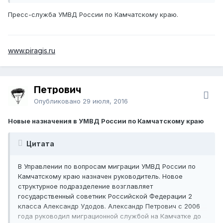
вернулся служить в органах внутренних дел родного
Пресс-служба УМВД России по Камчатскому краю.
города оперуполномоченным. Проходил службу на
различных должностях подразделений уголовного
розыска. Награжден медалями МВД России "За отличие
в службе" II и III степени.
www.piragis.ru
Подполковник полиции Сергей Гавриленко служит в
органах внутренних дел с 1987 года. Он прошел путь от
милиционера до начальника отдела г. Вилючинск.
Петрович
Служил в различных подразделениях: патрульно-
Опубликовано
29 июля, 2016
постовой службе, уголовном розыске, дежурной части.
Родился Сергей Михайлович в Могилевской области,
Новые назначения в УМВД России по Камчатскому краю
окончил Дальневосточный государственный
университет. Награжден медалями МВД России "За
Цитата
отличие в службе" I, II и III степени.
В Управлении по вопросам миграции УМВД России по
Камчатскому краю назначен руководитель. Новое
структурное подразделение возглавляет
государственный советник Российской Федерации 2
класса Александр Удодов. Александр Петрович с 2006
года руководил миграционной службой на Камчатке до