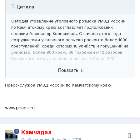
Цитата
Сегодня Управление уголовного розыска УМВД России
по Камчатскому краю возглавляет подполковник
полиции Александр Колесников. С начала этого года
сотрудниками уголовного розыска раскрыто более 1000
преступлений, среди которых 18 убийств и покушений на
убийство, более 800 краж, 66 грабежей и 12 разбоев.
Кроме того, ими установлена личность более 320
граждан, находящихся в розыске, в том числе 68 без
Показать
вести пропавших.
Настоящий оперативник — это универсал, которому все
Пресс-служба УМВД России по Камчатскому краю
по зубам. Его прямая работа — раскрыть преступление и
задержать преступника. Для этого требуется не только
уметь быстро бегать и отлично стрелять, но самое
главное — виртуозно работать головой. Умение
www.piragis.ru
анализировать ситуацию, умение перевоплощаться,
принимать быстро и часто неординарные решения,
вообще мыслить нестандартно, при этом оставаясь
верным себе и своему долгу, это лишь часть тех
Камчадал
качеств, которым обладает настоящий сыщик.
Опубликовано
8 ноября, 2016