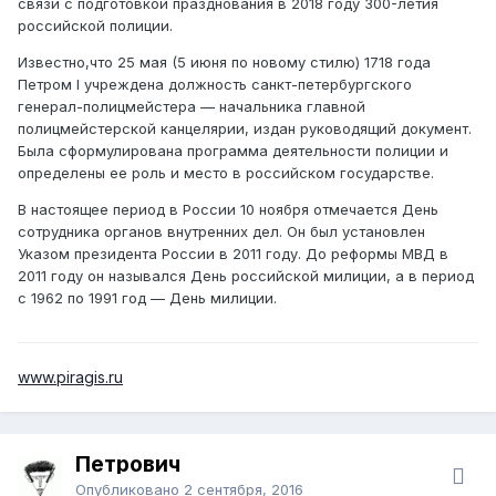
связи с подготовкой празднования в 2018 году 300-летия
российской полиции.
Известно,что 25 мая (5 июня по новому стилю) 1718 года
Петром I учреждена должность санкт-петербургского
генерал-полицмейстера — начальника главной
полицмейстерской канцелярии, издан руководящий документ.
Была сформулирована программа деятельности полиции и
определены ее роль и место в российском государстве.
В настоящее период в России 10 ноября отмечается День
сотрудника органов внутренних дел. Он был установлен
Указом президента России в 2011 году. До реформы МВД в
2011 году он назывался День российской милиции, а в период
с 1962 по 1991 год — День милиции.
www.piragis.ru
Петрович
Опубликовано
2 сентября, 2016