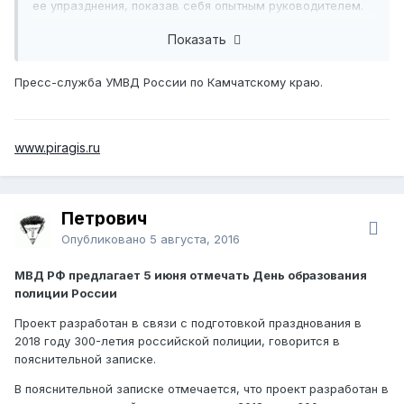
ее упразднения, показав себя опытным руководителем.
Имеет государственные и ведомственные награды.
Показать
Управление по контролю за оборотом наркотиков УМВД
России по Камчатскому краю возглавил подполковник
Пресс-служба УМВД России по Камчатскому краю.
полиции Михаил Смирнов. Михаил Владимирович
пришел на службу в органы внутренних дел в 1994 году.
Руководил отделением собственной безопасности
краевого Управления МВД России и получил новое
www.piragis.ru
назначение, будучи в должности заместителя
начальника Управления экономической безопасности и
противодействия коррупции УМВД России по
Камчатскому краю. Награжден медалями МВД России
Петрович
"За отличие в службе" II и III степени.
Опубликовано
5 августа, 2016
На данный момент в территориальные органы МВД
МВД РФ предлагает 5 июня отмечать День образования
России Камчатского края принято на службу 94
полиции России
сотрудника расформированных ведомств.
Проект разработан в связи с подготовкой празднования в
2018 году 300-летия российской полиции, говорится в
пояснительной записке.
В пояснительной записке отмечается, что проект разработан в