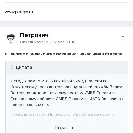
Красная Сопка в Петропавловске-Камчатском. А спустя
неделю Артем Шуваев и Михаил Пошивайлов спасли на
www.piragis.ru
пожаре семилетнего мальчика. Он оказался запертым в
квартире дома на улице Академика Королева.
Полицейские вовремя заметили задымление в районе
верхних этажей, взломали дверь и вынесли ребенка из
Петрович
объятого пламенем помещения.
Опубликовано
21 июля, 2016
В Елизове и Вилючинске сменились начальники отделов
Цитата
Сегодня заместитель начальник УМВД России по
Камчатскому краю полковник внутренней службы Вадим
Волков представил личному составу УМВД России по
Елизовскому району и ОМВД России по ЗАТО Вилючинск
новых начальников.
Полицию Елизово и Елизовского района возглавляет
подполковник полиции Алексей Вандышев. Он родился в
г. Елизово, в 1998 году окончил Дальневосточный
Показать
юридический институт МВД России в Хабаровске и