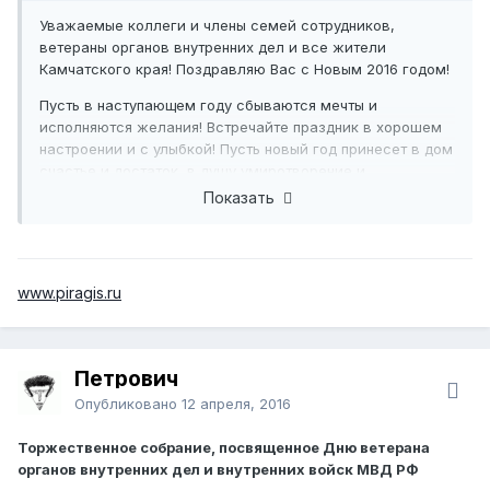
Уважаемые коллеги и члены семей сотрудников,
ветераны органов внутренних дел и все жители
Камчатского края! Поздравляю Вас с Новым 2016 годом!
Пусть в наступающем году сбываются мечты и
исполняются желания! Встречайте праздник в хорошем
настроении и с улыбкой! Пусть новый год принесет в дом
счастье и достаток, в душу умиротворение и
одухотворенность, в сердце любовь и уважение к тем,
Показать
кто рядом с Вами.
Начальник УМВД России по Камчатскому краю генерал-
майор полиции Александр Сидоренко
www.piragis.ru
Петрович
Опубликовано
12 апреля, 2016
Торжественное собрание, посвященное Дню ветерана
органов внутренних дел и внутренних войск МВД РФ