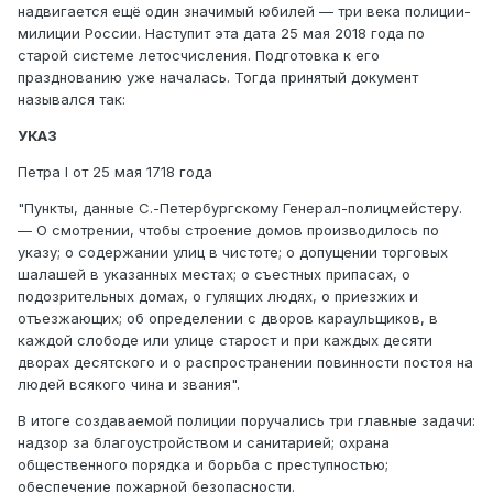
надвигается ещё один значимый юбилей — три века полиции-
милиции России. Наступит эта дата 25 мая 2018 года по
старой системе летосчисления. Подготовка к его
празднованию уже началась. Тогда принятый документ
назывался так:
УКАЗ
Петра I от 25 мая 1718 года
"Пункты, данные С.-Петербургскому Генерал-полицмейстеру.
— О смотрении, чтобы строение домов производилось по
указу; о содержании улиц в чистоте; о допущении торговых
шалашей в указанных местах; о съестных припасах, о
подозрительных домах, о гулящих людях, о приезжих и
отъезжающих; об определении с дворов караульщиков, в
каждой слободе или улице старост и при каждых десяти
дворах десятского и о распространении повинности постоя на
людей всякого чина и звания".
В итоге создаваемой полиции поручались три главные задачи:
надзор за благоустройством и санитарией; охрана
общественного порядка и борьба с преступностью;
обеспечение пожарной безопасности.