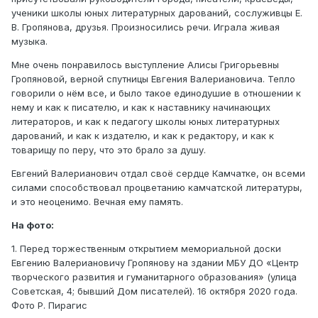
ученики школы юных литературных дарований, сослуживцы Е.
В. Гропянова, друзья. Произносились речи. Играла живая
музыка.
Мне очень понравилось выступление Алисы Григорьевны
Гропяновой, верной спутницы Евгения Валериановича. Тепло
говорили о нём все, и было такое единодушие в отношении к
нему и как к писателю, и как к наставнику начинающих
литераторов, и как к педагогу школы юных литературных
дарований, и как к издателю, и как к редактору, и как к
товарищу по перу, что это брало за душу.
Евгений Валерианович отдал своё сердце Камчатке, он всеми
силами способствовал процветанию камчатской литературы,
и это неоценимо. Вечная ему память.
На фото:
1. Перед торжественным открытием мемориальной доски
Евгению Валериановичу Гропянову на здании МБУ ДО «Центр
творческого развития и гуманитарного образования» (улица
Советская, 4; бывший Дом писателей). 16 октября 2020 года.
Фото Р. Пирагис