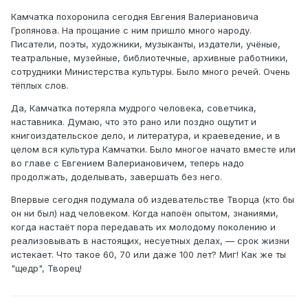
Камчатка похоронила сегодня Евгения Валериановича
Гропянова. На прощание с ним пришло много народу.
Писатели, поэты, художники, музыканты, издатели, учёные,
театральные, музейные, библиотечные, архивные работники,
сотрудники Министерства культуры. Было много речей. Очень
тёплых слов.
Да, Камчатка потеряла мудрого человека, советчика,
наставника. Думаю, что это рано или поздно ощутит и
книгоиздательское дело, и литература, и краеведение, и в
целом вся культура Камчатки. Было многое начато вместе или
во главе с Евгением Валериановичем, теперь надо
продолжать, доделывать, завершать без него.
Впервые сегодня подумала об издевательстве Творца (кто бы
он ни был) над человеком. Когда напоён опытом, знаниями,
когда настаёт пора передавать их молодому поколению и
реализовывать в настоящих, несуетных делах, — срок жизни
истекает. Что такое 60, 70 или даже 100 лет? Миг! Как же ты
"щедр", Творец!