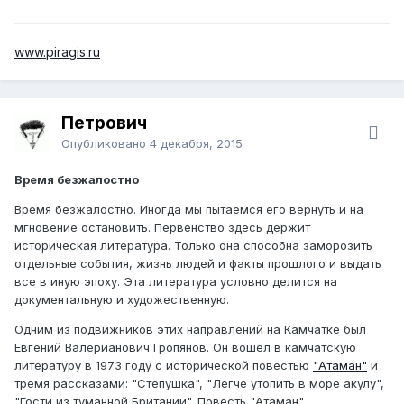
www.piragis.ru
Петрович
Опубликовано
4 декабря, 2015
Время безжалостно
Время безжалостно. Иногда мы пытаемся его вернуть и на
мгновение остановить. Первенство здесь держит
историческая литература. Только она способна заморозить
отдельные события, жизнь людей и факты прошлого и выдать
все в иную эпоху. Эта литература условно делится на
документальную и художественную.
Одним из подвижников этих направлений на Камчатке был
Евгений Валерианович Гропянов. Он вошел в камчатскую
литературу в 1973 году с исторической повестью
"Атаман"
и
тремя рассказами: "Степушка", "Легче утопить в море акулу",
"Гости из туманной Британии". Повесть "Атаман"