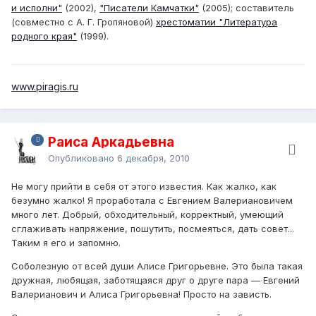
и исполни"
(2002),
"Писатели Камчатки"
(2005); составитель
(совместно с А. Г. Гропяновой)
хрестоматии "Литература
родного края"
(1999).
www.piragis.ru
Раиса Аркадьевна
Опубликовано
6 декабря, 2010
Не могу прийти в себя от этого известия. Как жалко, как
безумно жалко! Я проработала с Евгением Валериановичем
много лет. Добрый, обходительный, корректный, умеющий
сглаживать напряжение, пошутить, посмеяться, дать совет...
Таким я его и запомню.
Соболезную от всей души Алисе Григорьевне. Это была такая
дружная, любящая, заботящаяся друг о друге пара — Евгений
Валерианович и Алиса Григорьевна! Просто на зависть.