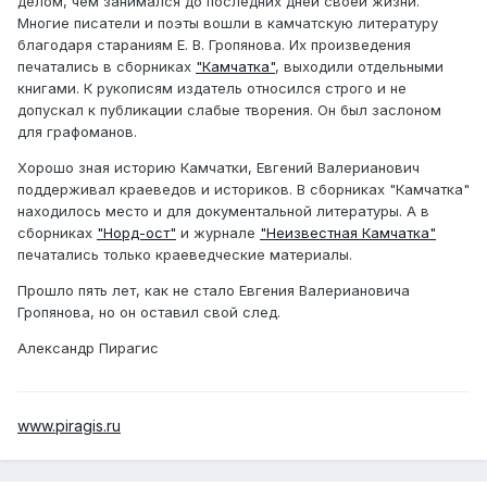
делом, чем занимался до последних дней своей жизни.
Многие писатели и поэты вошли в камчатскую литературу
благодаря стараниям Е. В. Гропянова. Их произведения
печатались в сборниках
"Камчатка"
, выходили отдельными
книгами. К рукописям издатель относился строго и не
допускал к публикации слабые творения. Он был заслоном
для графоманов.
Хорошо зная историю Камчатки, Евгений Валерианович
поддерживал краеведов и историков. В сборниках "Камчатка"
находилось место и для документальной литературы. А в
сборниках
"Норд-ост"
и журнале
"Неизвестная Камчатка"
печатались только краеведческие материалы.
Прошло пять лет, как не стало Евгения Валериановича
Гропянова, но он оставил свой след.
Александр Пирагис
www.piragis.ru