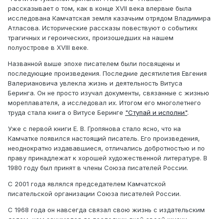
рассказывает о том, как в конце XVII века впервые была
исследована Камчатская земля казачьим отрядом Владимира
Атласова. Исторические рассказы повествуют о событиях
трагичных и героических, произошедших на нашем
полуострове в XVIII веке.
Названной выше эпохе писателем были посвящены и
последующие произведения. Последние десятилетия Евгения
Валериановича увлекла жизнь и деятельность Витуса
Беринга. Он не просто изучал документы, связанные с жизнью
мореплавателя, а исследовал их. Итогом его многолетнего
труда стала книга о Витусе Беринге
"Ступай и исполни"
.
Уже с первой книги Е. В. Гропянова стало ясно, что на
Камчатке появился настоящий писатель. Его произведения,
неоднократно издававшиеся, отличались добротностью и по
праву принадлежат к хорошей художественной литературе. В
1980 году был принят в члены Союза писателей России.
С 2001 года являлся председателем Камчатской
писательской организации Союза писателей России.
С 1968 года он навсегда связал свою жизнь с издательским