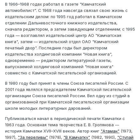
В 1966–1968 годах работал в газете "Камчатский
автомобилист". С 1968 года навсегда связал свою жизнь с
издательским делом: по 1995 год работал в Камчатском
отделении Дальневосточного книжного издательства,
сначала редактором, а затем заведующим отделением; с 1995
года — возглавлял издательский центр АО "Камчатская
книга", затем — издательский отдел ОАО "Камчатский
печатный двор". Последние годы был директором
издательства холдинговой компании "Новая книга",
одновременно — редактором литературной газеты,
выпускаемой холдинговой компанией "Новая книга"
совместно с Камчатской писательской организацией.
В 1980 году был принят в члены Союза писателей России. С
2001 года являлся председателем Камчатской писательской
организации Союза писателей России. Вел одну из студий в
организованной при Камчатской писательской организации
школе молодых литературных дарований.
Публиковаться начал в периодической печати Камчатки с
1963 года. Основная тема творчества Е. В. Гропянова —
история Камчатки XVII–XVIII веков. Автор книг
"Атаман"
(1973,
1997),
"За переливы"
(1978),
"В Камчатку"
(1982, 1990),
"Ступай