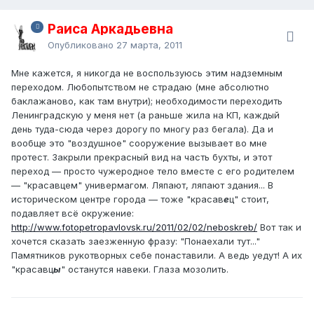
Раиса Аркадьевна
Опубликовано
27 марта, 2011
Мне кажется, я никогда не воспользуюсь этим надземным
переходом. Любопытством не страдаю (мне абсолютно
баклажаново, как там внутри); необходимости переходить
Ленинградскую у меня нет (а раньше жила на КП, каждый
день туда-сюда через дорогу по многу раз бегала). Да и
вообще это "воздушное" сооружение вызывает во мне
протест. Закрыли прекрасный вид на часть бухты, и этот
переход — просто чужеродное тело вместе с его родителем
— "красавцем" универмагом. Ляпают, ляпают здания... В
историческом центре города — тоже "красав
е
ц" стоит,
подавляет всё окружение:
http://www.fotopetropavlovsk.ru/2011/02/02/neboskreb/
Вот так и
хочется сказать заезженную фразу: "Понаехали тут..."
Памятников рукотворных себе понаставили. А ведь уедут! А их
"красавц
ы
" останутся навеки. Глаза мозолить.