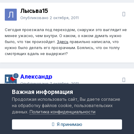
Лысьва15
Опубликовано
2 октября, 2011
Сегодня проезжала под переходом, снаружи это выглядит не
менее ужасно, чем внутри. О каком, о каком думать нужно
было, что так произойдет.
Здесь
правильно написала, что
нужно было делать его прозрачным. Боялись, что он толпу
смотрящих вдаль не выдержит?
Александр
Опубликовано
7 октября, 2011
Важная информация
Интересно, что промолчали о
дырах в стенах надземного
Продолжая использовать сайт, Вы даете согласие
пешеходного перехода
. Почему?
на обработку файлов cookie, пользовательских
данных.
Политика конфиденциальности
www.fotopetropavlovsk.ru
Я принимаю