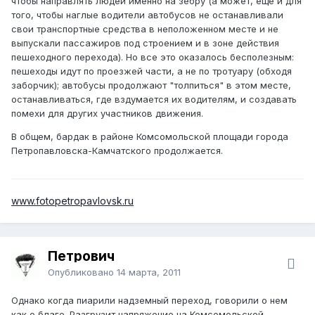
чтобы направлять людей именно на зебру (а может, еще и для
того, чтобы наглые водители автобусов не останавливали
свои транспортные средства в неположенном месте и не
выпускали пассажиров под строением и в зоне действия
пешеходного перехода). Но все это оказалось бесполезным:
пешеходы идут по проезжей части, а не по тротуару (обходя
заборчик); автобусы продолжают "толпиться" в этом месте,
останавливаться, где вздумается их водителям, и создавать
помехи для других участников движения.
В общем, бардак в районе Комсомольской площади города
Петропавловска-Камчатского продолжается.
www.fotopetropavlovsk.ru
Петрович
Опубликовано
14 марта, 2011
Однако когда пиарили надземный переход, говорили о нем
как о благе. Разгрузит напряжение на Комсомольской