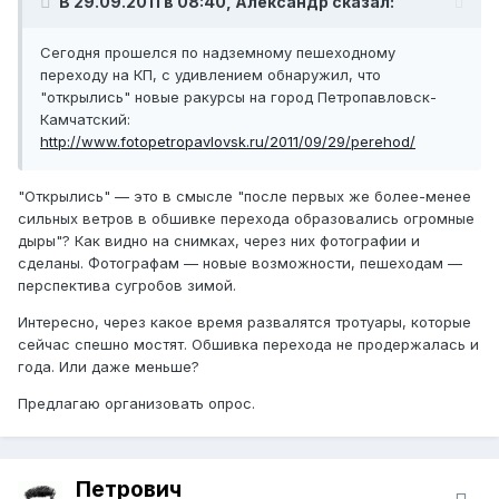
В 29.09.2011 в 08:40, Александр сказал:
Сегодня прошелся по надземному пешеходному
переходу на КП, с удивлением обнаружил, что
"открылись" новые ракурсы на город Петропавловск-
Камчатский:
http://www.fotopetropavlovsk.ru/2011/09/29/perehod/
"Открылись" — это в смысле "после первых же более-менее
сильных ветров в обшивке перехода образовались огромные
дыры"? Как видно на снимках, через них фотографии и
сделаны. Фотографам — новые возможности, пешеходам —
перспектива сугробов зимой.
Интересно, через какое время развалятся тротуары, которые
сейчас спешно мостят. Обшивка перехода не продержалась и
года. Или даже меньше?
Предлагаю организовать опрос.
Петрович