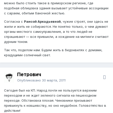
можно было стоить такое в приморском регионе, где
подобная облицовка здания вызывает устойчивые ассоциации
с сараем, обитым баночной жестью.
Согласна с
Раисой Аркадьевной
, чужие строят, они здесь не
жили и жить не собираются. Не понятно только, о чем думают
органы местного самоуправления, а то что людей не
спрашивают — все привыкли, а хождение на митинги считают
дурным тоном.
Так что, поделом нам. Будем жить в бидонвилях с домами,
крадущими солнечный свет.
Петрович
Опубликовано
30 марта, 2011
Сегодня был на КП. Народ почти не пользуется верхним
переходом и не ждет зеленого сигнала на пешеходном
переходе. Обстановка плохая. Чиновники призывают
привыкнуть к новшевству, но оно неудобное. Головотяпство в
действии!