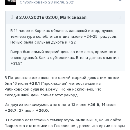
Опубликовано
28 июля, 2021
В 27.07.2021 в 02:00, Mark сказал:
В 14 часов в Коряках облачно, западный ветер, душно,
температура колеблется в диапазоне +24-25 градусов.
Ночью была сильная духота и +22.
Вчера был самый жаркий день за все лето, кроме того
очень душный. Как в субтропиках. В тени датчик отметил
+31,5°.
В Петропавловске пока что самый жаркий день этим летом
был 16 июля
+28.1
("прохладная" метеостанция на
Рябиковской судя по всему). Но не исключено, что
сегодняшний день побьет этот рекорд.
Из других максимумов этого лета 13 июля
+26.9
, 14 июля
+26.7
, 27 июля
+26.0.
В Елизово естественно температуры были выше, но на сайте
Гидромета статистики по Елизово нет, разве что архив погоды