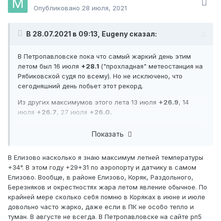
Опубликовано
28 июля, 2021
В 28.07.2021 в 09:13, Eugeny сказал:
В Петропавловске пока что самый жаркий день этим
летом был 16 июля
+28.1
("прохладная" метеостанция на
Рябиковской судя по всему). Но не исключено, что
сегодняшний день побьет этот рекорд.
Из других максимумов этого лета 13 июля
+26.9
, 14
июля
+26.7
, 27 июля
+26.0.
В Елизово естественно температуры были выше, но на
Показать
сайте Гидромета статистики по Елизово нет, разве что
архив погоды на рп5 можно посмотреть.
В Елизово насколько я знаю максимум летней температуры
Вообще июль на юго-востоке Камчатки близок к
+34°. В этом году +29+31 по аэропорту и датчику в самом
рекордному по температуре, хотя ближайший циклон
Елизово. Вообще, в районе Елизово, Коряк, Раздольного,
принесет заметную прохладу.
Березняков и окрестностях жара летом явление обычное. По
крайней мере сколько себя помню в Коряках в июне и июле
довольно часто жарко, даже если в ПК не особо тепло и
туман. В августе не всегда. В Петропавловске на сайте рп5