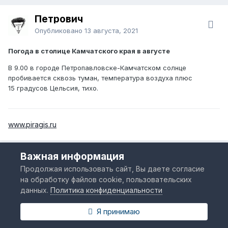
Петрович
Опубликовано
13 августа, 2021
Погода в столице Камчатского края в августе
В 9.00 в городе Петропавловске-Камчатском солнце
пробивается сквозь туман, температура воздуха плюс
15 градусов Цельсия, тихо.
www.piragis.ru
Важная информация
НАЗАД
Страница 8 из 12
ДАЛЕЕ
Продолжая использовать сайт, Вы даете согласие
на обработку файлов cookie, пользовательских
данных.
Политика конфиденциальности
Пожалуйста, войдите, чтобы
Я принимаю
комментировать