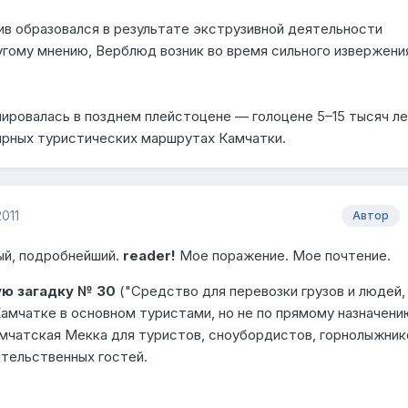
ив образовался в результате экструзивной деятельности
угому мнению, Верблюд возник во время сильного извержени
ровалась в позднем плейстоцене — голоцене 5–15 тысяч л
лярных туристических маршрутах Камчатки.
011
Автор
ый, подробнейший.
reader
!
Мое поражение. Мое почтение.
ую загадку № 30
("Средство для перевозки грузов и людей,
амчатке в основном туристами, но не по прямому назначению
чатская Мекка для туристов, сноубордистов, горнолыжников
тельственных гостей.