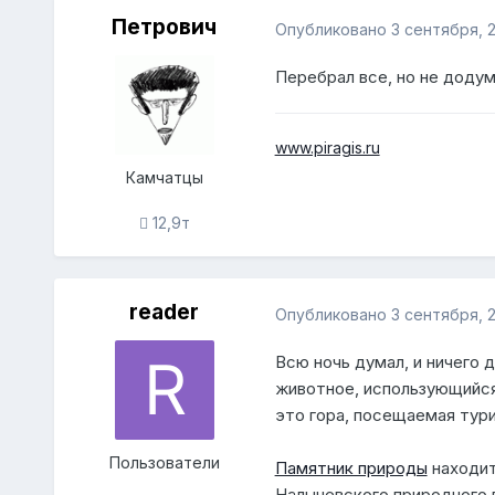
Петрович
Опубликовано
3 сентября, 2
Перебрал все, но не додум
www.piragis.ru
Камчатцы
12,9т
reader
Опубликовано
3 сентября, 2
Всю ночь думал, и ничего 
животное, использующийся
это гора, посещаемая тури
Пользователи
Памятник природы
находит
Налычевского природного п