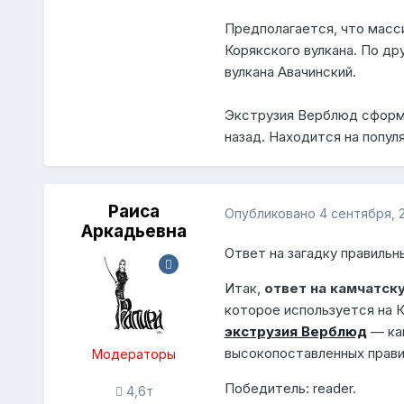
Предполагается, что масс
Корякского вулкана. По др
вулкана Авачинский.
Экструзия Верблюд сформи
назад. Находится на попу
Раиса
Опубликовано
4 сентября, 2
Аркадьевна
Ответ на загадку правильн
Итак,
ответ на камчатск
которое используется на К
экструзия Верблюд
— кам
высокопоставленных прави
Модераторы
Победитель:
reader
.
4,6т