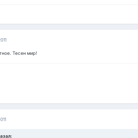
011
ное. Тесен мир!
011
азал: