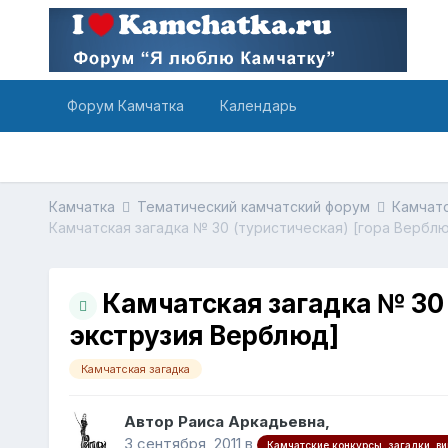
Форум Камчатка
Календарь
Камчатка
Тематический камчатский форум
Камчатс
Камчатская загадка № 30 
экструзия Верблюд]
Камчатская загадка
Автор Раиса Аркадьевна,
3 сентября, 2011
в
Камчатские конкурсы, загадки, в