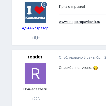
Приз отправил!
www.fotopetropavlovsk.ru
Администратор
11,1т
reader
Опубликовано
5 сентября, 2
Спасибо, получено.
Пользователи
278