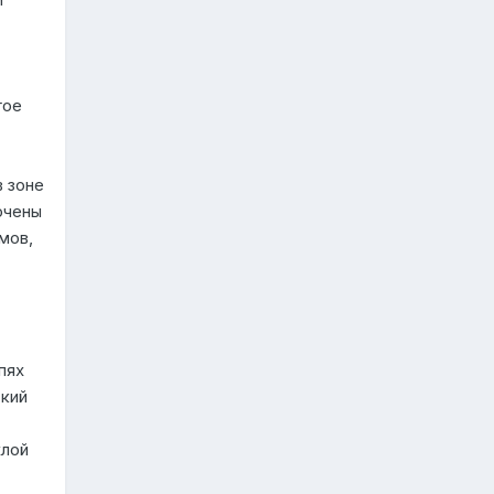
гое
 зоне
очены
мов,
пях
ский
хлой