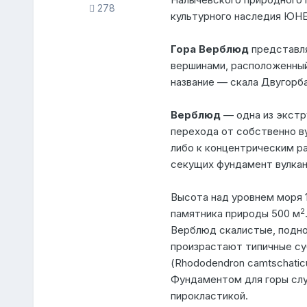
278
культурного наследия ЮНЕ
Гора Верблюд
представля
вершинами, расположенный
название — cкала Двугорба
Верблюд
— одна из экстр
перехода от собственно в
либо к концентрическим ра
секущих фундамент вулка
Высота над уровнем моря 
2
памятника природы 500 м
Верблюд скалистые, подно
произрастают типичные су
(Rhododendron camtschatic
Фундаментом для горы слу
пирокластикой.