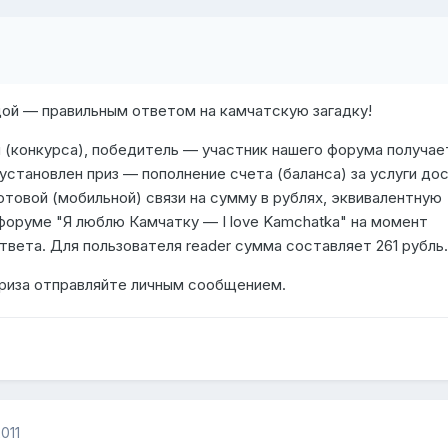
дой — правильным ответом на камчатскую загадку!
 (конкурса), победитель — участник нашего форума получае
 установлен приз — пополнение счета (баланса) за услуги до
сотовой (мобильной) связи на сумму в рублях, эквивалентную
форуме "Я люблю Камчатку — I love Kamchatka" на момент
ответа. Для пользователя
reader
сумма составляет 261 рубль.
приза отправляйте личным сообщением.
011