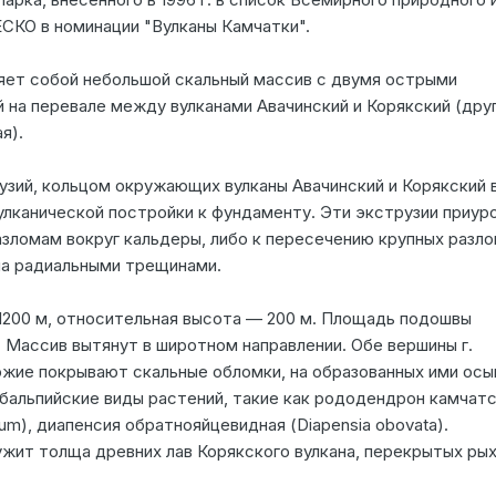
СКО в номинации "Вулканы Камчатки".
ет собой небольшой скальный массив с двумя острыми
 на перевале между вулканами Авачинский и Корякский (дру
я).
узий, кольцом окружающих вулканы Авачинский и Корякский в
улканической постройки к фундаменту. Эти экструзии приур
зломам вокруг кальдеры, либо к пересечению крупных разло
на радиальными трещинами.
1200 м, относительная высота — 200 м. Площадь подошвы
. Массив вытянут в широтном направлении. Обе вершины г.
жие покрывают скальные обломки, на образованных ими осы
бальпийские виды растений, такие как рододендрон камчат
um), диапенсия обратнояйцевидная (Diapensia obovata).
жит толща древних лав Корякского вулкана, перекрытых ры