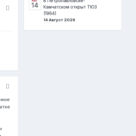
В Петропавловске-
АВГ
14
Камчатском открыт ТЮЗ
(1964)
14 Август 2026
ючное
чатке
и
и