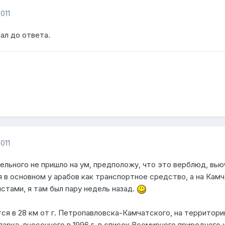
011
ал до ответа.
011
дельного не пришло на ум, предположу, что это верблюд, вь
 в основном у арабов как транспортное средство, а на Кам
стами, я там был пару недель назад.
ся в 28 км от г. Петропавловска-Камчатского, на территори
арка, внесенного в 1996 г. в список Всемирного природного 