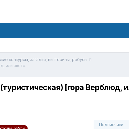
кие конкурсы, загадки, викторины, ребусы
Камчатская загадка № 30 (туристическая) [гора Верблюд, или экструзия Верблюд]
(туристическая) [гора Верблюд, 
Подписчики
икторины, ребусы