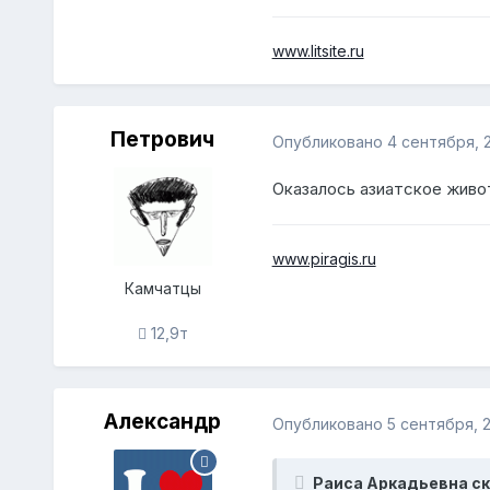
www.litsite.ru
Петрович
Опубликовано
4 сентября, 2
Оказалось азиатское живот
www.piragis.ru
Камчатцы
12,9т
Александр
Опубликовано
5 сентября, 2
Раиса Аркадьевна ск