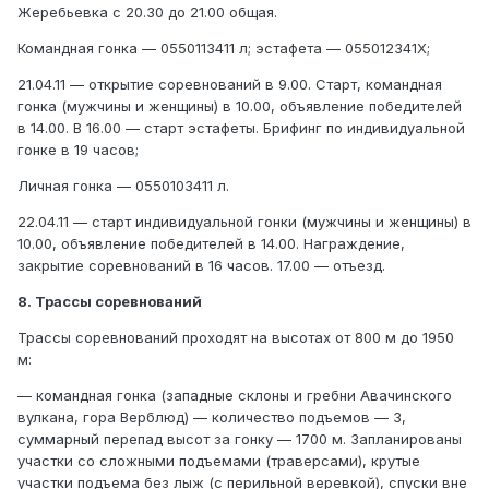
Жеребьевка с 20.30 до 21.00 общая.
Командная гонка — 0550113411 л; эстафета — 055012341Х;
21.04.11 — открытие соревнований в 9.00. Старт, командная
гонка (мужчины и женщины) в 10.00, объявление победителей
в 14.00. В 16.00 — старт эстафеты. Брифинг по индивидуальной
гонке в 19 часов;
Личная гонка — 0550103411 л.
22.04.11 — старт индивидуальной гонки (мужчины и женщины) в
10.00, объявление победителей в 14.00. Награждение,
закрытие соревнований в 16 часов. 17.00 — отъезд.
8. Трассы соревнований
Трассы соревнований проходят на высотах от 800 м до 1950
м:
— командная гонка (западные склоны и гребни Авачинского
вулкана, гора Верблюд) — количество подъемов — 3,
суммарный перепад высот за гонку — 1700 м. Запланированы
участки со сложными подъемами (траверсами), крутые
участки подъема без лыж (с перильной веревкой), спуски вне