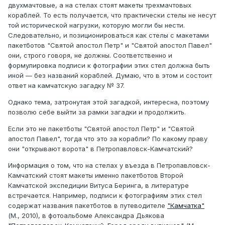
двухмачтовые, а на стелах стоят макеты трехмачтовых
кораблей. То есть получается, что практически стелы не несут
той исторической нагрузки, которую могли бы нести.
Следовательно, и позиционироваться как стелы с макетами
пакетботов "Святой апостол Петр" и "Святой апостол Павел"
они, строго говоря, не должны. Соответственно и
формулировка подписи к фотографии этих стел должна быть
иной — без названий кораблей. Думаю, что в этом и состоит
ответ на камчатскую загадку № 37.
Однако тема, затронутая этой загадкой, интересна, поэтому
позволю себе выйти за рамки загадки и продолжить.
Если это не пакетботы "Святой апостол Петр" и "Святой
апостол Павел", тогда что это за корабли? По какому праву
они "открывают ворота" в Петропавловск-Камчатский?
Информация о том, что на стелах у въезда в Петропавловск-
Камчатский стоят макеты именно пакетботов Второй
Камчатской экспедиции Витуса Беринга, в литературе
встречается. Например, подписи к фотографиям этих стел
содержат названия пакетботов в путеводителе
"Камчатка"
(М., 2010), в фотоальбоме Александра Дьякова