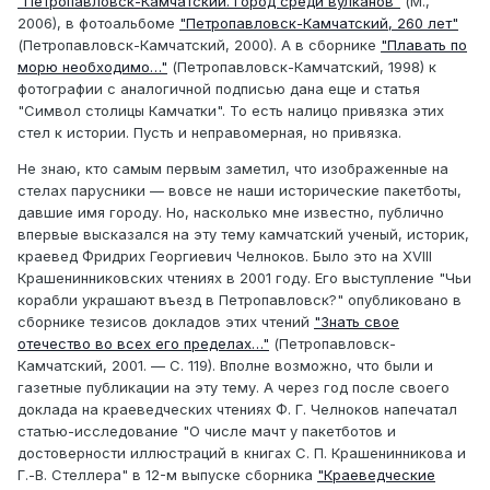
"Петропавловск-Камчатский. Город среди вулканов"
(М.,
2006), в фотоальбоме
"Петропавловск-Камчатский, 260 лет"
(Петропавловск-Камчатский, 2000). А в сборнике
"Плавать по
морю необходимо…"
(Петропавловск-Камчатский, 1998) к
фотографии с аналогичной подписью дана еще и статья
"Символ столицы Камчатки". То есть налицо привязка этих
стел к истории. Пусть и неправомерная, но привязка.
Не знаю, кто самым первым заметил, что изображенные на
стелах парусники — вовсе не наши исторические пакетботы,
давшие имя городу. Но, насколько мне известно, публично
впервые высказался на эту тему камчатский ученый, историк,
краевед Фридрих Георгиевич Челноков. Было это на XVIII
Крашенинниковских чтениях в 2001 году. Его выступление "Чьи
корабли украшают въезд в Петропавловск?" опубликовано в
сборнике тезисов докладов этих чтений
"Знать свое
отечество во всех его пределах…"
(Петропавловск-
Камчатский, 2001. — С. 119). Вполне возможно, что были и
газетные публикации на эту тему. А через год после своего
доклада на краеведческих чтениях Ф. Г. Челноков напечатал
статью-исследование "О числе мачт у пакетботов и
достоверности иллюстраций в книгах С. П. Крашенинникова и
Г.-В. Стеллера" в 12-м выпуске сборника
"Краеведческие