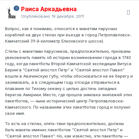
Раиса Аркадьевна
Опубликовано
19 декабря, 2011
Вопрос, как я понимаю, относится к макетам парусных
кораблей на двух стелах при въезде в город Петропавловск-
Камчатский (11-й километр Елизовского шоссе).
Стелы с макетами парусников, предположительно, призваны
увековечить память об истории возникновении города в 1740
году, когда пакетботы Второй Камчатской экспедиции Витуса
Беринга "Святой апостол Петр" и "Святой апостол Павел"
вошли в Авачинскую губу, чтобы обосноваться на ее берегу и
зазимовать, а в следующем году отсюда отправиться в
плавание по Тихому океану с целью достичь западных
берегов Америки. Место, где прошла зимовка экипажей этих
пакетботов, — ныне исторический центр Петропавловска-
Камчатского. По названиям этих пакетботов город и получил
свое имя.
То есть на стелах, опять-таки предположительно, должны
быть макеты именно пакетботов "Святой апостол Петр" и
"Святой апостол Павел". Но, как известно, эти пакетботы —