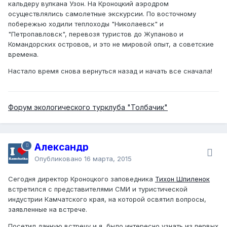
кальдеру вулкана Узон. На Кроноцкий аэродром
осуществлялись самолетные экскурсии. По восточному
побережью ходили теплоходы "Николаевск" и
"Петропавловск", перевозя туристов до Жупаново и
Командорских островов, и это не мировой опыт, а советские
времена.
Настало время снова вернуться назад и начать все сначала!
Форум экологического турклуба "Толбачик"
Александр
Опубликовано
16 марта, 2015
Сегодня директор Кроноцкого заповедника
Тихон Шпиленок
встретился с представителями СМИ и туристической
индустрии Камчатского края, на которой освятил вопросы,
заявленные на встрече.
Посетил данную встречу и я, было интересно узнать из первых