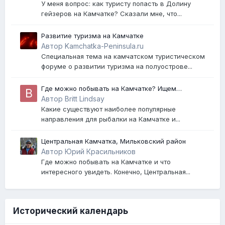
У меня вопрос: как туристу попасть в Долину
гейзеров на Камчатке? Сказали мне, что...
Развитие туризма на Камчатке
Автор Kamchatka-Peninsula.ru
Специальная тема на камчатском туристическом
форуме о развитии туризма на полуострове...
Где можно побывать на Камчатке? Ищем
проводника по Камчатке! Нужны советы опытных
Автор Britt Lindsay
путешественников по Камчатке, помощь в
Какие существуют наиболее популярные
организации походов по Камчатке
направления для рыбалки на Камчатке и...
Центральная Камчатка, Мильковский район
Автор Юрий Красильников
Где можно побывать на Камчатке и что
интересного увидеть. Конечно, Центральная...
Исторический календарь