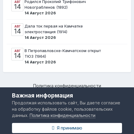
Родился Прокопий Трифонович
АВГ
14
Новограбленов (1892)
14 Август 2026
Дала ток первая на Камчатке
АВГ
14
электростанция (1914)
14 Август 2026
В Петропавловске-Камчатском открыт
АВГ
14
ТЮЗ (1964)
14 Август 2026
Политика конфиденциальности
Камчатский региональный форум "Я люблю Камчатку –
Важная информация
www.IloveKamchatka.ru"
Продолжая использовать сайт, Вы даете согласие
Powered by Invision Community
на обработку файлов cookie, пользовательских
данных.
Политика конфиденциальности
Я принимаю