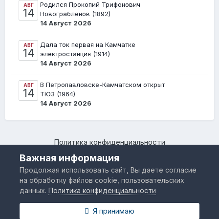
Родился Прокопий Трифонович
АВГ
14
Новограбленов (1892)
14 Август 2026
Дала ток первая на Камчатке
АВГ
14
электростанция (1914)
14 Август 2026
В Петропавловске-Камчатском открыт
АВГ
14
ТЮЗ (1964)
14 Август 2026
Политика конфиденциальности
Камчатский региональный форум "Я люблю Камчатку –
Важная информация
www.IloveKamchatka.ru"
Продолжая использовать сайт, Вы даете согласие
Powered by Invision Community
на обработку файлов cookie, пользовательских
данных.
Политика конфиденциальности
Я принимаю