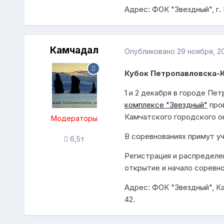
Адрес: ФОК "Звездный", г.
Камчадал
Опубликовано
29 ноября, 2
Кубок Петропавловска-
1 и 2 декабря в городе П
комплексе "Звездный"
прой
Камчатского городского ок
Модераторы
В соревнованиях примут уч
6,5т
Регистрация и распределен
открытие и начало соревнов
Адрес: ФОК "Звездный", Ка
42.