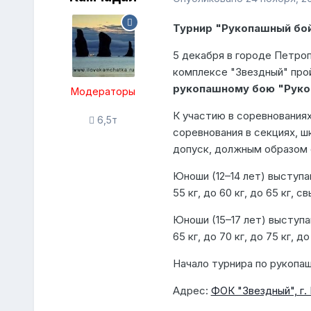
Турнир "Рукопашный бой
5 декабря в городе Петро
комплексе "Звездный" пр
рукопашному бою
"Руко
Модераторы
К участию в соревнования
6,5т
соревнования в секциях, 
допуск, должным образом 
Юноши (12–14 лет) выступают
55 кг, до 60 кг, до 65 кг, с
Юноши (15–17 лет) выступают
65 кг, до 70 кг, до 75 кг, д
Начало турнира по рукопаш
Адрес:
ФОК "Звездный", г.