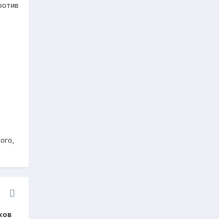
ротив
ого,
ков