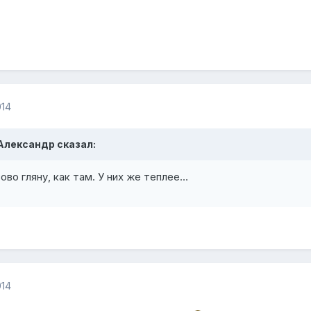
014
 Александр сказал:
зово гляну, как там. У них же теплее…
014