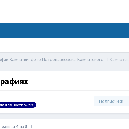
фии Камчатки, фото Петропавловска-Камчатского
Камчатск
графиях
Подписчики
авловска-Камчатского
траница 4 из 5