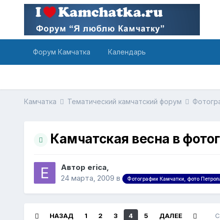
Форум Камчатка
Календарь
Камчатка
Тематический камчатский форум
Фотогра
Камчатская весна в фото
Автор erica,
24 марта, 2009
в
Фотографии Камчатки, фото Петроп
НАЗАД
1
2
3
4
5
ДАЛЕЕ
С