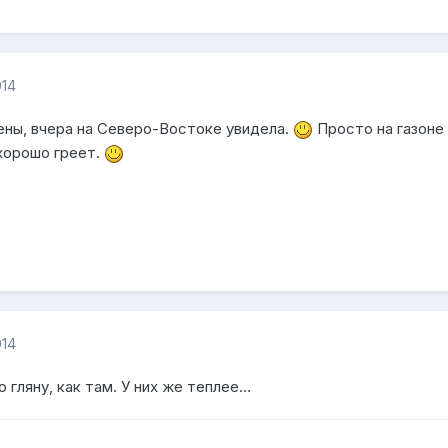
014
ены, вчера на Северо-Востоке увидела.
Просто на газоне
хорошо греет.
014
о гляну, как там. У них же теплее…