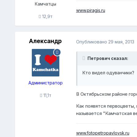
Камчатцы
www.piragis.ru
12,9т
Александр
Опубликовано
29 мая, 2013
Петрович сказал:
Кто видел одуванчики?
Администратор
В Октябрьском районе гор
11,1т
Как появятся первоцветы,
называется "Камчатская ве
www.fotopetropavlovsk.ru