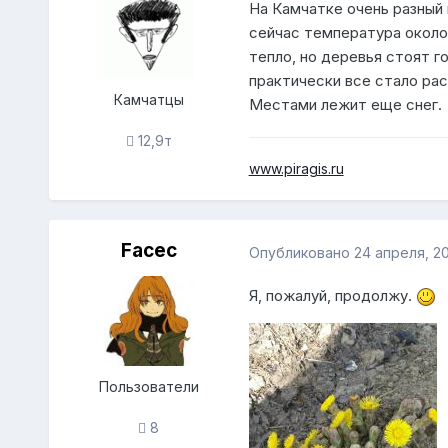
На Камчатке очень разный 
сейчас температура около
тепло, но деревья стоят г
практически все стало рас
Камчатцы
Местами лежит еще снег.
12,9т
www.piragis.ru
Facec
Опубликовано
24 апреля, 2
Я, пожалуй, продолжу.
Пользователи
8