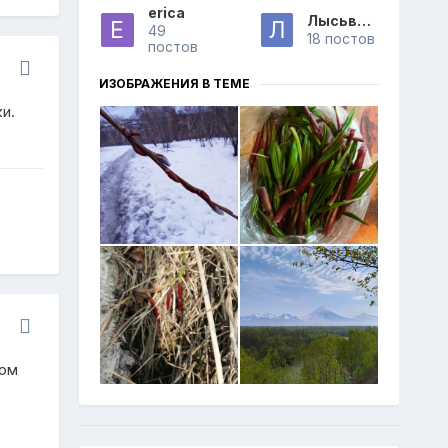
erica
Лысьва15
49
18 постов
постов
ИЗОБРАЖЕНИЯ В ТЕМЕ
и.
мом