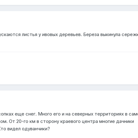
ускаются листья у ивовых деревьев. Береза выкинула сережк
сопках еще снег. Много его и на северных территориях в са
м. От 20-го км в сторону краевого центра многие дачники
Кто видел одуванчики?