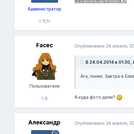
www.fotopetropavlovsk.ru
Администратор
11,1т
Facec
Опубликовано
24 апреля, 2
В 24.04.2014 в 01:30,
Ага, понял. Завтра в Ели
Пользователи
А куда фото дели?
8
Александр
Опубликовано
24 апреля, 2