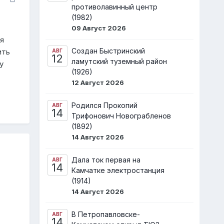
противолавинный центр
(1982)
09 Август 2026
я
Создан Быстринский
ить
АВГ
12
ламутский туземный район
у
(1926)
12 Август 2026
Родился Прокопий
АВГ
14
Трифонович Новограбленов
(1892)
14 Август 2026
Дала ток первая на
АВГ
14
Камчатке электростанция
(1914)
14 Август 2026
В Петропавловске-
АВГ
14