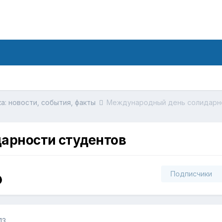
а: новости, события, факты
Международный день солидарн
арности студентов
Подписчики
13