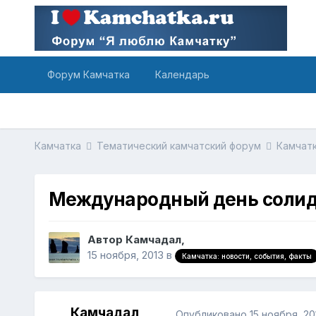
Форум Камчатка
Календарь
Камчатка
Тематический камчатский форум
Камчатк
Международный день солид
Автор Камчадал,
15 ноября, 2013
в
Камчатка: новости, события, факты
Камчадал
Опубликовано
15 ноября, 20