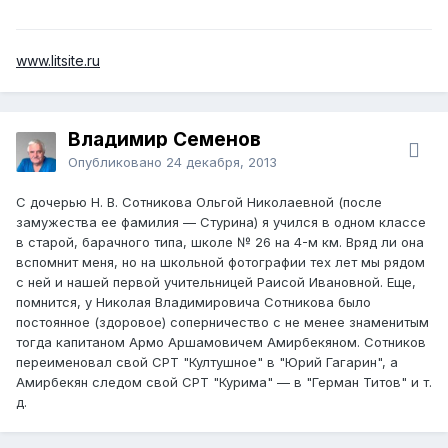
www.litsite.ru
Владимир Семенов
Опубликовано
24 декабря, 2013
С дочерью Н. В. Сотникова Ольгой Николаевной (после
замужества ее фамилия — Стурина) я учился в одном классе
в старой, барачного типа, школе № 26 на 4-м км. Вряд ли она
вспомнит меня, но на школьной фотографии тех лет мы рядом
с ней и нашей первой учительницей Раисой Ивановной. Еще,
помнится, у Николая Владимировича Сотникова было
постоянное (здоровое) соперничество с не менее знаменитым
тогда капитаном Армо Аршамовичем Амирбекяном. Сотников
переименовал свой СРТ "Култушное" в "Юрий Гагарин", а
Амирбекян следом свой СРТ "Курима" — в "Герман Титов" и т.
д.