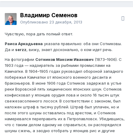
Владимир Семенов
Опубликовано
23 декабря, 2013
Чувствую, пора дать полный ответ.
Раиса Аркадьевна
указала правильно: оба они Сотниковы.
Да и
serzz
, вижу, знает досконально, о ком идет речь.
На фотографии
Сотников Максим Иванович
(1873–1906). С
1903 года — надзиратель за рыбными промыслами на
Камчатке. В 1904–1905 годах руководил обороной западного
побережья Камчатки от японского военного десанта и
браконьеров. В июне 1906 года Сотников задержал в устье
реки Воровской пять хищнических японских шхун. Сотников
конфисковал у японцев орудия лова и около 16 тысяч штук
свежезасоленного лосося. В соответствии с законом, был
наложен штраф в тысячу рублей. Штраф был уплачен, но и
после этого шхуны оставались под арестом, и Сотников
намеревался переправить их в Петропавловск. Убедившись,
что с таким делом одному не справиться, он распорядился
шхуны сжечь, а заодно отобрать у японцев рис и другие