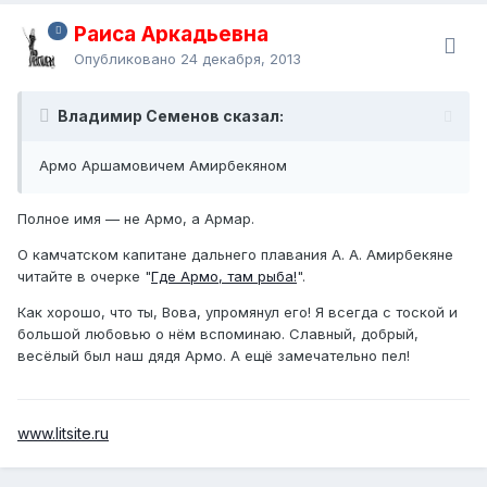
Раиса Аркадьевна
Опубликовано
24 декабря, 2013
Владимир Семенов сказал:
Армо Аршамовичем Амирбекяном
Полное имя — не Армо, а Армар.
О камчатском капитане дальнего плавания А. А. Амирбекяне
читайте в очерке "
Где Армо, там рыба!
".
Как хорошо, что ты, Вова, упромянул его! Я всегда с тоской и
большой любовью о нём вспоминаю. Славный, добрый,
весёлый был наш дядя Армо. А ещё замечательно пел!
www.litsite.ru