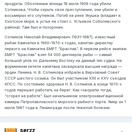
продукты. Обозленные японцы 18 июля 1906 года убили
Сотникова. Чтобы скрыть свое преступление, они убили и
восьмерых его спутников. Погиб на реке Унушка (впадает в
Охотское море; в устье ее стоит с. Устьевое Соболевского
района). Там был и похоронен.
Сотников Николай Владимирович (1931–1987), известный
рыбак Камчатки в 1960–1970-х годах, капитан-директор
первого на Камчатке БМРТ "Браслав". В первом рейсе экипаж
БМРТ "Браслав" взял 54 000 центнеров рыбы — самый
большой улов по Дальнему Востоку на данный тип судна. На
форменном кителе капитана засверкала высшая награда —
орден Ленина. Н. В. Сотникова избрали в Верховный Совет
СССР шестого созыва. Он был участником XXII и XXV съездов
КПСС. По состоянию здоровья Н. В. Сотников в конце 1970-х
годов перешел работать на берег. Как говорили тогда,
"сгорел на работе". Был начальником электронавигационной
камеры Петропавловского морского рыбного порта. Умер он 1
июля 1987 года в Ленинграде после тяжелой болезни.
serzz