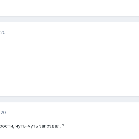
020
020
рости, чуть-чуть запоздал.
?