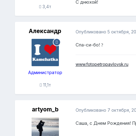
С днюхой!
3,4т
Александр
Опубликовано
5 октября, 2
Спа-си-бо!
?
www.fotopetropavlovsk.ru
Администратор
11,1т
artyom_b
Опубликовано
7 октября, 2
Саша, с Днем Рождения! П