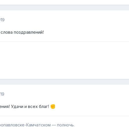
019
 слова поздравлений!
019
ния! Удачи и всех благ!
✊
тропавловске-Камчатском — полночь.