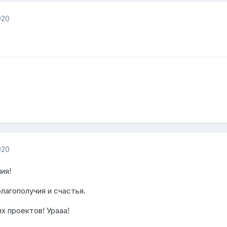
020
020
ия!
лагополучия и счастья.
х проектов! Урааа!