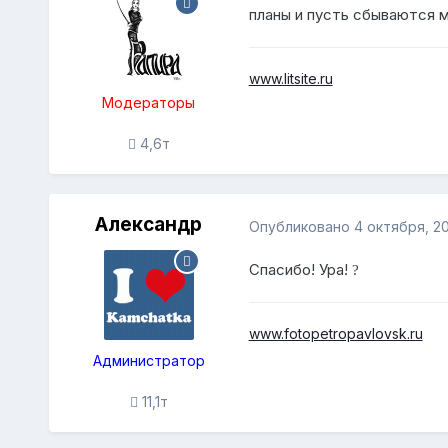
планы и пусть сбываются 
www.litsite.ru
Модераторы
4,6т
Александр
Опубликовано
4 октября, 2
Спасибо! Ура!
?
www.fotopetropavlovsk.ru
Администратор
11,1т