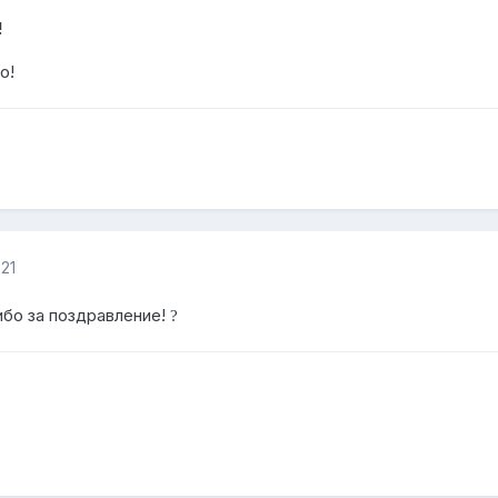
!
о!
21
ибо за поздравление!
?