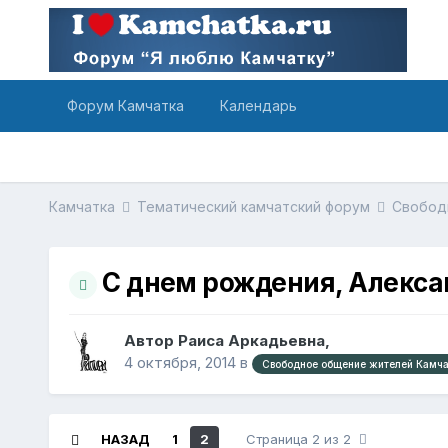
Форум Камчатка
Календарь
Камчатка
Тематический камчатский форум
Свобод
С днем рождения, Алекса
Автор Раиса Аркадьевна,
4 октября, 2014
в
Свободное общение жителей Камчат
НАЗАД
1
2
Страница 2 из 2