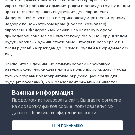
управлений районной администрации в рабочую группу вошли
представители органов внутренних дел, Управления
Федеральной службы по ветеринарному и фитосанитарному
надзору по Камчатскому краю (Россельхознадзор),
Управления Федеральной службы по надзору в сфере
природопользования по Камчатскому краю. На нарушителей
будут наложены административные штрафы в размере от 3
тысяч рублей на граждан до 50 тысяч рублей на юридических
лиц.
Важно, чтобы дачники не стимулировали незаконную
деятельность, приобретая почву на стихийных рынках. Это не
только сохранит благоприятную окружающую среду для
будущих поколений, но и обезопасит земельные участки
дачников от возможного занесения вместе с почвой
Важная информация
карантинных вредителей, опасных заболеваний
Продолжая использовать сайт, Вы даете согласие
сельскохозяйственных растений и сорняков.
на обработку файлов cookie, пользовательских
данных.
Политика конфиденциальности
www.piragis.ru
Я принимаю