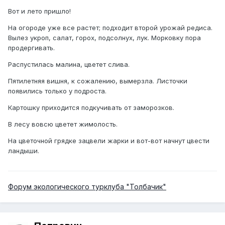
Вот и лето пришло!
На огороде уже все растет; подходит второй урожай редиса.
Вылез укроп, салат, горох, подсолнух, лук. Морковку пора
продергивать.
Распустилась малина, цветет слива.
Пятилетняя вишня, к сожалению, вымерзла. Листочки
появились только у подроста.
Картошку приходится подкучивать от заморозков.
В лесу вовсю цветет жимолость.
На цветочной грядке зацвели жарки и вот-вот начнут цвести
ландыши.
Форум экологического турклуба "Толбачик"