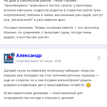
На даче в Елизовском районе "Пятой стройки"
"проклюнулись" морковка и листья салата, у некоторых
взошла картошка, подросла редиска в открытом грунте (уже
попробовали). Кабачки и тыква, высаженные рассадой, растут
под "ультрасилой" и уже набрали цвет.
Посадки окончены. Теперь основная работа — это прополка.
Конечно, по сравнению с прошлым годом, погода очень
радует, и все быстро растет.
Александр
Опубликовано
20 июня, 2016
Дачный сезон на Камчатке потихоньку набирает обороты:
вершки уже попадают на стол жителей региона; корешки —
еще не созрели, но и они позднее разнообразят рацион
радивых владельцев дач и приусадебных хозяйств.
Всем камчатским дачникам — благоприятной для
огородничества погоды и хорошего урожая!