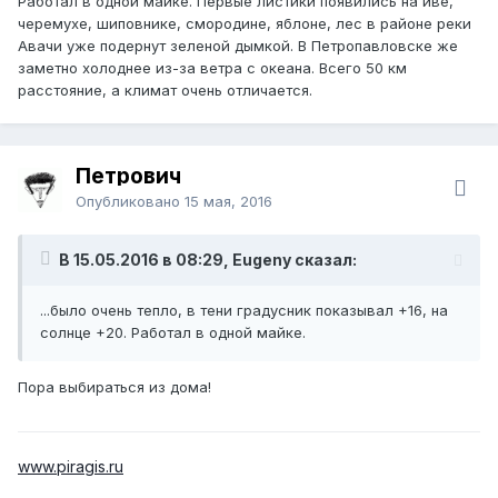
Работал в одной майке. Первые листики появились на иве,
черемухе, шиповнике, смородине, яблоне, лес в районе реки
Авачи уже подернут зеленой дымкой. В Петропавловске же
заметно холоднее из-за ветра с океана. Всего 50 км
расстояние, а климат очень отличается.
Петрович
Опубликовано
15 мая, 2016
В 15.05.2016 в 08:29, Eugeny сказал:
...было очень тепло, в тени градусник показывал +16, на
солнце +20. Работал в одной майке.
Пора выбираться из дома!
www.piragis.ru