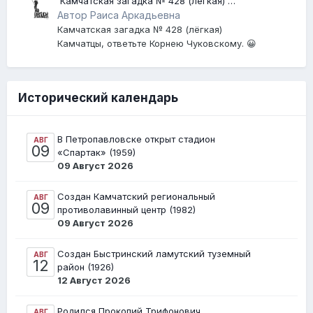
​ Камчатская загадка № 428 (лёгкая) ​
[Землетрясение]
Автор Раиса Аркадьевна
Камчатская загадка № 428 (лёгкая)
Камчатцы, ответьте Корнею Чуковскому. 😀
Исторический календарь
В Петропавловске открыт стадион
АВГ
09
«Спартак» (1959)
09 Август 2026
Создан Камчатский региональный
АВГ
09
противолавинный центр (1982)
09 Август 2026
Создан Быстринский ламутский туземный
АВГ
12
район (1926)
12 Август 2026
Родился Прокопий Трифонович
АВГ