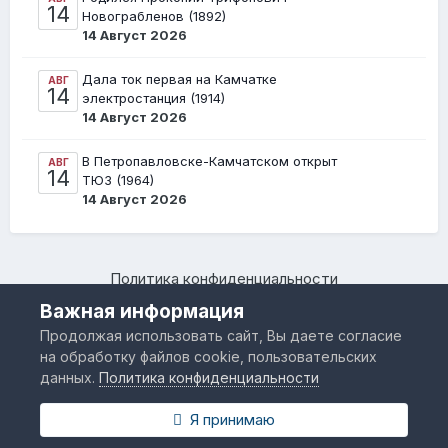
14
Новограбленов (1892)
14 Август 2026
Дала ток первая на Камчатке
АВГ
14
электростанция (1914)
14 Август 2026
В Петропавловске-Камчатском открыт
АВГ
14
ТЮЗ (1964)
14 Август 2026
Политика конфиденциальности
Камчатский региональный форум "Я люблю Камчатку –
Важная информация
www.IloveKamchatka.ru"
Продолжая использовать сайт, Вы даете согласие
Powered by Invision Community
на обработку файлов cookie, пользовательских
данных.
Политика конфиденциальности
Я принимаю