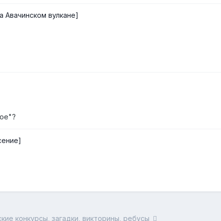
а Авачинском вулкане]
ое"?
я) ​[Землетрясение]
кие конкурсы, загадки, викторины, ребусы