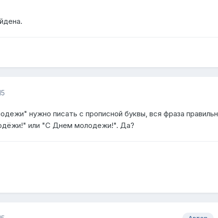
йдена.
15
одежи" нужно писать с прописной буквы, вся фраза правиль
одёжи!" или "С Днем молодежи!". Да?