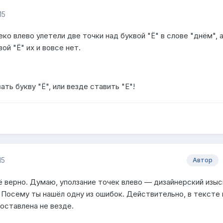
15
ко влево улетели две точки над буквой "Ё" в слове "днём", а
ой "Ё" их и вовсе нет.
ть букву "Ё", или везде ставить "Е"!
15
Автор
ё верно. Думаю, уползание точек влево — дизайнерский изыск
 Посему ты нашёл одну из ошибок. Действительно, в тексте 
роставлена не везде.