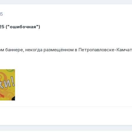
15
25 ("ошибочная")
ом баннере, некогда размещённом в Петропавловске-Камча