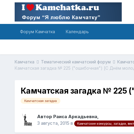
Форум Камчатка
Календарь
Камчатка
Тематический камчатский форум
Камчатс
Камчатская загадка № 225 ("ошибочная") [С Днём моло
Камчатская загадка № 225 (
Камчатская загадка
Автор Раиса Аркадьевна,
3 августа, 2015
в
Камчатские конкурсы, загадки, вик