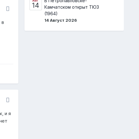
В Петропавловске-
АВГ
14
Камчатском открыт ТЮЗ
(1964)
14 Август 2026
 в
, и я
нет