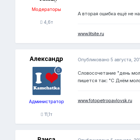
Модераторы
А вторая ошибка ещё не на
4,6т
www.litsite.ru
Александр
Опубликовано
5 августа, 20
Словосочетание "день мол
пишется так: "С Днём мол
www.fotopetropavlovsk.ru
Администратор
11,1т
Раиса