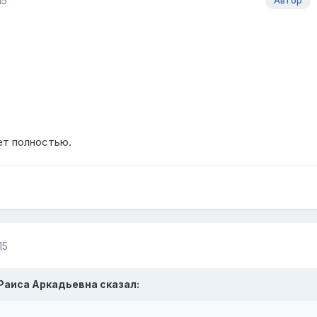
15
Автор
ет полностью.
15
, Раиса Аркадьевна сказал: