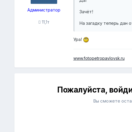
Да!
Администратор
Зачёт!
11,1т
На загадку теперь дан 
Ура!
www.fotopetropavlovsk.ru
Пожалуйста, войд
Вы сможете остав