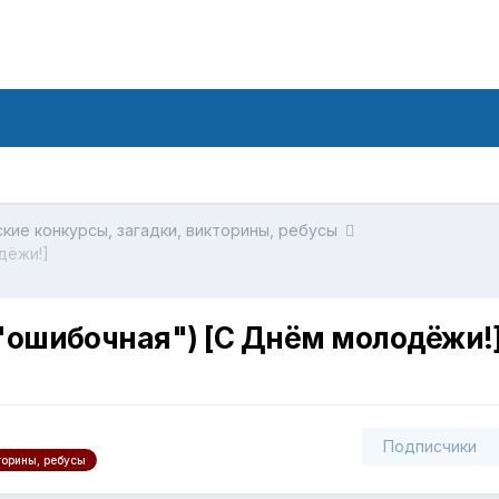
кие конкурсы, загадки, викторины, ребусы
дёжи!]
"ошибочная") [С Днём молодёжи!
Подписчики
торины, ребусы