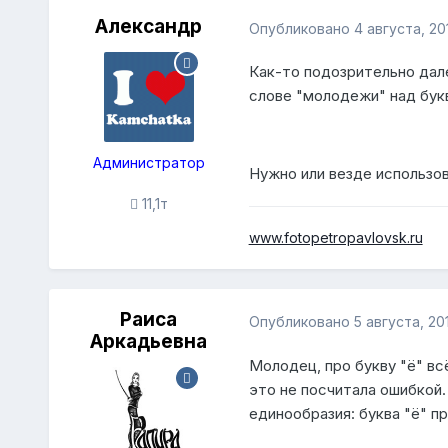
Александр
Опубликовано
4 августа, 20
Как-то подозрительно дале
слове "молодежи" над букв
Администратор
Нужно или везде использова
11,1т
www.fotopetropavlovsk.ru
Раиса
Опубликовано
5 августа, 20
Аркадьевна
Молодец, про букву "ё" вс
это не посчитала ошибкой.
единообразия: буква "ё" п